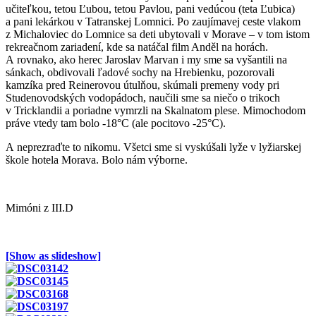
učiteľkou, tetou Ľubou, tetou Pavlou, pani vedúcou (teta Ľubica)
a pani lekárkou v Tatranskej Lomnici. Po zaujímavej ceste vlakom
z Michaloviec do Lomnice sa deti ubytovali v Morave – v tom istom
rekreačnom zariadení, kde sa natáčal film Anděl na horách.
A rovnako, ako herec Jaroslav Marvan i my sme sa vyšantili na
sánkach, obdivovali ľadové sochy na Hrebienku, pozorovali
kamzíka pred Reinerovou útulňou, skúmali premeny vody pri
Studenovodských vodopádoch, naučili sme sa niečo o trikoch
v Tricklandii a poriadne vymrzli na Skalnatom plese. Mimochodom
práve vtedy tam bolo -18°C (ale pocitovo -25°C).
A neprezraďte to nikomu. Všetci sme si vyskúšali lyže v lyžiarskej
škole hotela Morava. Bolo nám výborne.
Mimóni z III.D
[Show as slideshow]