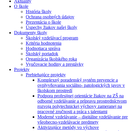
Aktuality
O škole
História školy
Ochrana osobných údajov
Prezentácia o škole
Úspechy žiakov našej školy
Dokumenty školy
Školský vzdelávací program
Kritéria hodnotenia
Hodnotiaca správa
Školský poriadok
Organizácia školského roka
Vyučovacie hodiny a prestávky
Projekty
Prebiehajúce projekty
Komplexný poradenský systém prevencie a
ovplyvňovania sociálno- patologických javov v
školskom prostredí
Podpora profesijnej orientácie žiakov na ZŠ na
odborné vzdelávanie a prípravu prostredníctvom
rozvoja polytechnickej výchovy zameranej na
pracovné zručnosti a práca s talentami
Moderné vzdelávanie – digitálne vzdelávanie pre
všeobecno-vzdelávacie predmety
Aktivizujúce metódy vo výchove