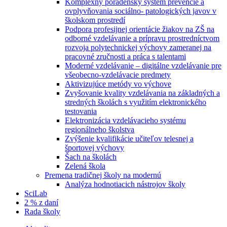
Komplexný poradenský systém prevencie a
ovplyvňovania sociálno- patologických javov v
školskom prostredí
Podpora profesijnej orientácie žiakov na ZŠ na
odborné vzdelávanie a prípravu prostredníctvom
rozvoja polytechnickej výchovy zameranej na
pracovné zručnosti a práca s talentami
Moderné vzdelávanie – digitálne vzdelávanie pre
všeobecno-vzdelávacie predmety
Aktivizujúce metódy vo výchove
Zvyšovanie kvality vzdelávania na základných a
stredných školách s využitím elektronického
testovania
Elektronizácia vzdelávacieho systému
regionálneho školstva
Zvýšenie kvalifikácie učiteľov telesnej a
športovej výchovy
Šach na školách
Zelená škola
Premena tradičnej školy na modernú
Analýza hodnotiacich nástrojov školy
SciLab
2 % z daní
Rada školy