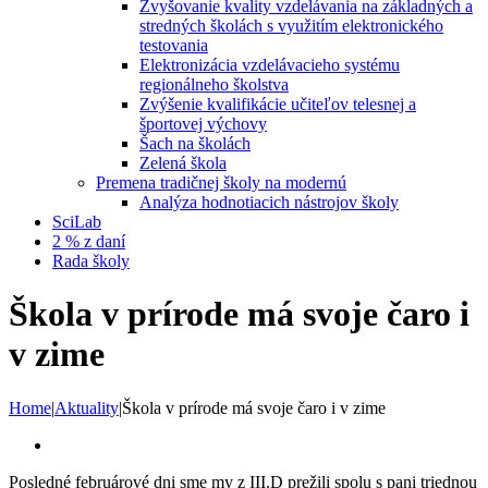
Zvyšovanie kvality vzdelávania na základných a
stredných školách s využitím elektronického
testovania
Elektronizácia vzdelávacieho systému
regionálneho školstva
Zvýšenie kvalifikácie učiteľov telesnej a
športovej výchovy
Šach na školách
Zelená škola
Premena tradičnej školy na modernú
Analýza hodnotiacich nástrojov školy
SciLab
2 % z daní
Rada školy
Škola v prírode má svoje čaro i
v zime
Home
|
Aktuality
|
Škola v prírode má svoje čaro i v zime
View
Larger
Posledné februárové dni sme my z III.D prežili spolu s pani triednou
Image