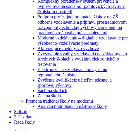
Komplexný poradenský systém prevencie a
ovplyvňovania sociálno- patologických javov v
školskom prostredí
Podpora profesijnej orientácie žiakov na ZŠ na
odborné vzdelávanie a prípravu prostredníctvom
rozvoja polytechnickej výchovy zameranej na
pracovné zručnosti a práca s talentami
Moderné vzdelávanie – digitálne vzdelávanie pre
všeobecno-vzdelávacie predmety
Aktivizujúce metódy vo výchove
Zvyšovanie kvality vzdelávania na základných a
stredných školách s využitím elektronického
testovania
Elektronizácia vzdelávacieho systému
regionálneho školstva
Zvýšenie kvalifikácie učiteľov telesnej a
športovej výchovy
Šach na školách
Zelená škola
Premena tradičnej školy na modernú
Analýza hodnotiacich nástrojov školy
SciLab
2 % z daní
Rada školy