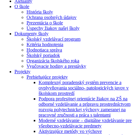
Aktuality
O škole
História školy
Ochrana osobných údajov
Prezentácia o škole
Úspechy žiakov našej školy
Dokumenty školy
Školský vzdelávací program
Kritéria hodnotenia
Hodnotiaca správa
Školský poriadok
Organizácia školského roka
Vyučovacie hodiny a prestávky
Projekty
Prebiehajúce projekty
Komplexný poradenský systém prevencie a
ovplyvňovania sociálno- patologických javov v
školskom prostredí
Podpora profesijnej orientácie žiakov na ZŠ na
odborné vzdelávanie a prípravu prostredníctvom
rozvoja polytechnickej výchovy zameranej na
pracovné zručnosti a práca s talentami
Moderné vzdelávanie – digitálne vzdelávanie pre
všeobecno-vzdelávacie predmety
Aktivizujúce metódy vo výchove