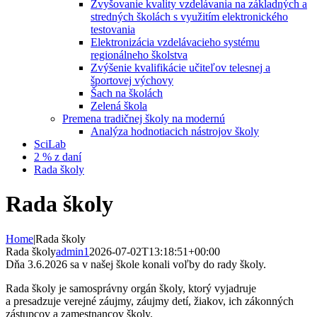
Zvyšovanie kvality vzdelávania na základných a
stredných školách s využitím elektronického
testovania
Elektronizácia vzdelávacieho systému
regionálneho školstva
Zvýšenie kvalifikácie učiteľov telesnej a
športovej výchovy
Šach na školách
Zelená škola
Premena tradičnej školy na modernú
Analýza hodnotiacich nástrojov školy
SciLab
2 % z daní
Rada školy
Rada školy
Home
|
Rada školy
Rada školy
admin1
2026-07-02T13:18:51+00:00
Dňa 3.6.2026 sa v našej škole konali voľby do rady školy.
Rada školy je samosprávny orgán školy, ktorý vyjadruje
a presadzuje verejné záujmy, záujmy detí, žiakov, ich zákonných
zástupcov a zamestnancov školy.