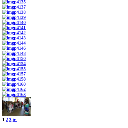
1
2
3
►