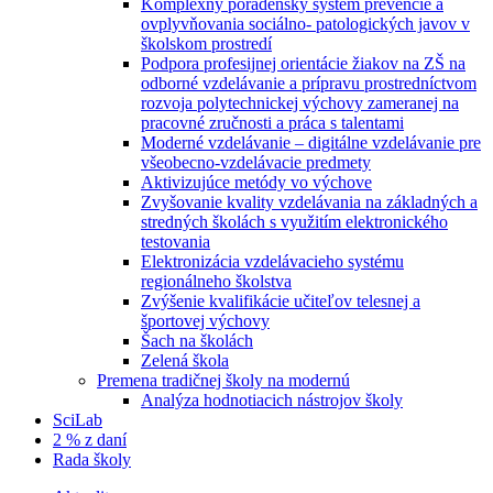
Komplexný poradenský systém prevencie a
ovplyvňovania sociálno- patologických javov v
školskom prostredí
Podpora profesijnej orientácie žiakov na ZŠ na
odborné vzdelávanie a prípravu prostredníctvom
rozvoja polytechnickej výchovy zameranej na
pracovné zručnosti a práca s talentami
Moderné vzdelávanie – digitálne vzdelávanie pre
všeobecno-vzdelávacie predmety
Aktivizujúce metódy vo výchove
Zvyšovanie kvality vzdelávania na základných a
stredných školách s využitím elektronického
testovania
Elektronizácia vzdelávacieho systému
regionálneho školstva
Zvýšenie kvalifikácie učiteľov telesnej a
športovej výchovy
Šach na školách
Zelená škola
Premena tradičnej školy na modernú
Analýza hodnotiacich nástrojov školy
SciLab
2 % z daní
Rada školy