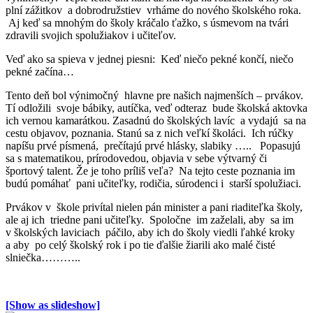
plní zážitkov a dobrodružstiev vrháme do nového školského roka.
Aj keď sa mnohým do školy kráčalo ťažko, s úsmevom na tvári
zdravili svojich spolužiakov i učiteľov.
Veď ako sa spieva v jednej piesni: Keď niečo pekné končí, niečo
pekné začína…
Tento deň bol výnimočný hlavne pre našich najmenších – prvákov.
Tí odložili svoje bábiky, autíčka, veď odteraz bude školská aktovka
ich vernou kamarátkou. Zasadnú do školských lavíc a vydajú sa na
cestu objavov, poznania. Stanú sa z nich veľkí školáci. Ich rúčky
napíšu prvé písmená, prečítajú prvé hlásky, slabiky ….. Popasujú
sa s matematikou, prírodovedou, objavia v sebe výtvarný či
športový talent. Že je toho príliš veľa? Na tejto ceste poznania im
budú pomáhať pani učiteľky, rodičia, súrodenci i starší spolužiaci.
Prvákov v škole privítal nielen pán minister a pani riaditeľka školy,
ale aj ich triedne pani učiteľky. Spoločne im zaželali, aby sa im
v školských laviciach páčilo, aby ich do školy viedli ľahké kroky
a aby po celý školský rok i po tie ďalšie žiarili ako malé čisté
slniečka………..
[Show as slideshow]