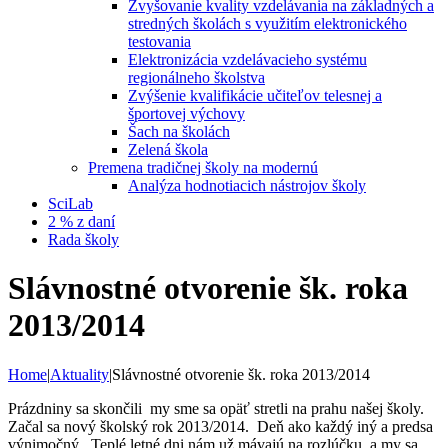
Zvyšovanie kvality vzdelávania na základných a
stredných školách s využitím elektronického
testovania
Elektronizácia vzdelávacieho systému
regionálneho školstva
Zvýšenie kvalifikácie učiteľov telesnej a
športovej výchovy
Šach na školách
Zelená škola
Premena tradičnej školy na modernú
Analýza hodnotiacich nástrojov školy
SciLab
2 % z daní
Rada školy
Slávnostné otvorenie šk. roka
2013/2014
Home
|
Aktuality
|
Slávnostné otvorenie šk. roka 2013/2014
Prázdniny sa skončili my sme sa opäť stretli na prahu našej školy.
Začal sa nový školský rok 2013/2014. Deň ako každý iný a predsa
výnimočný. Teplé letné dni nám už mávajú na rozlúčku a my sa