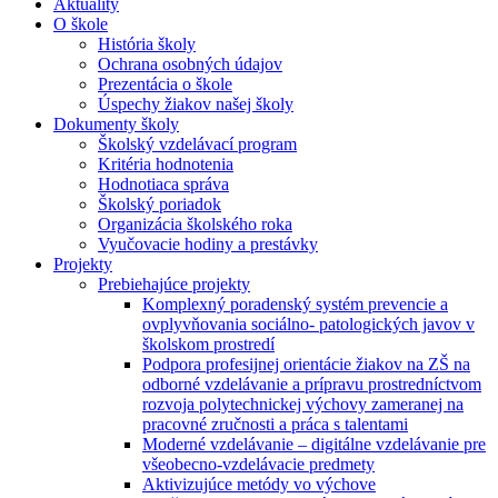
Aktuality
O škole
História školy
Ochrana osobných údajov
Prezentácia o škole
Úspechy žiakov našej školy
Dokumenty školy
Školský vzdelávací program
Kritéria hodnotenia
Hodnotiaca správa
Školský poriadok
Organizácia školského roka
Vyučovacie hodiny a prestávky
Projekty
Prebiehajúce projekty
Komplexný poradenský systém prevencie a
ovplyvňovania sociálno- patologických javov v
školskom prostredí
Podpora profesijnej orientácie žiakov na ZŠ na
odborné vzdelávanie a prípravu prostredníctvom
rozvoja polytechnickej výchovy zameranej na
pracovné zručnosti a práca s talentami
Moderné vzdelávanie – digitálne vzdelávanie pre
všeobecno-vzdelávacie predmety
Aktivizujúce metódy vo výchove