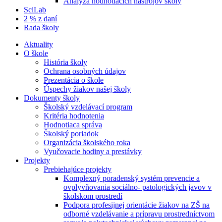
Analýza hodnotiacich nástrojov školy
SciLab
2 % z daní
Rada školy
Aktuality
O škole
História školy
Ochrana osobných údajov
Prezentácia o škole
Úspechy žiakov našej školy
Dokumenty školy
Školský vzdelávací program
Kritéria hodnotenia
Hodnotiaca správa
Školský poriadok
Organizácia školského roka
Vyučovacie hodiny a prestávky
Projekty
Prebiehajúce projekty
Komplexný poradenský systém prevencie a
ovplyvňovania sociálno- patologických javov v
školskom prostredí
Podpora profesijnej orientácie žiakov na ZŠ na
odborné vzdelávanie a prípravu prostredníctvom