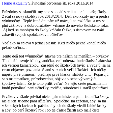
Home
|
Aktuality
|
Slávnostné otvorenie šk. roka 2013/2014
Prázdniny sa skončili my sme sa opäť stretli na prahu našej školy.
Začal sa nový školský rok 2013/2014. Deň ako každý iný a predsa
výnimočný. Teplé letné dni nám už mávajú na rozlúčku a my sa
plní zážitkov a dobrodružstiev vrháme do nového školského roka.
Aj keď sa mnohým do školy kráčalo ťažko, s úsmevom na tvári
zdravili svojich spolužiakov i učiteľov.
Veď ako sa spieva v jednej piesni: Keď niečo pekné končí, niečo
pekné začína…
Tento deň bol výnimočný hlavne pre našich najmenších – prvákov.
Tí odložili svoje bábiky, autíčka, veď odteraz bude školská aktovka
ich vernou kamarátkou. Zasadnú do školských lavíc a vydajú sa na
cestu objavov, poznania. Stanú sa z nich veľkí školáci. Ich rúčky
napíšu prvé písmená, prečítajú prvé hlásky, slabiky ….. Popasujú
sa s matematikou, prírodovedou, objavia v sebe výtvarný či
športový talent. Že je toho príliš veľa? Na tejto ceste poznania im
budú pomáhať pani učiteľky, rodičia, súrodenci i starší spolužiaci.
Prvákov v škole privítal nielen pán minister a pani riaditeľka školy,
ale aj ich triedne pani učiteľky. Spoločne im zaželali, aby sa im
v školských laviciach páčilo, aby ich do školy viedli ľahké kroky
a aby po celý školský rok i po tie ďalšie žiarili ako malé čisté