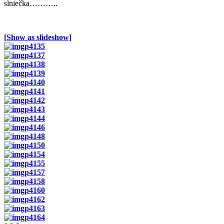
slniečka………..
[Show as slideshow]