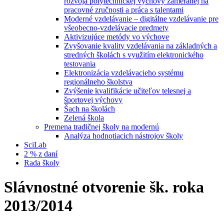
rozvoja polytechnickej výchovy zameranej na
pracovné zručnosti a práca s talentami
Moderné vzdelávanie – digitálne vzdelávanie pre
všeobecno-vzdelávacie predmety
Aktivizujúce metódy vo výchove
Zvyšovanie kvality vzdelávania na základných a
stredných školách s využitím elektronického
testovania
Elektronizácia vzdelávacieho systému
regionálneho školstva
Zvýšenie kvalifikácie učiteľov telesnej a
športovej výchovy
Šach na školách
Zelená škola
Premena tradičnej školy na modernú
Analýza hodnotiacich nástrojov školy
SciLab
2 % z daní
Rada školy
Slávnostné otvorenie šk. roka
2013/2014