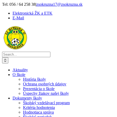
Skip
Tel: 056 / 64 258 38
|
zsokruzna17@zsokruzna.sk
to
Elektronická ŽK a ETK
content
E-Mail
Search
for:
Aktuality
O škole
História školy
Ochrana osobných údajov
Prezentácia o škole
Úspechy žiakov našej školy
Dokumenty školy
Školský vzdelávací program
Kritéria hodnotenia
Hodnotiaca správa
Školský poriadok