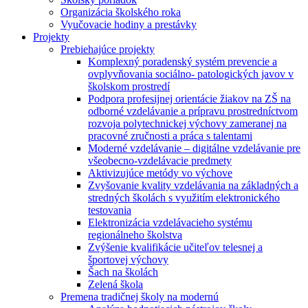
Organizácia školského roka
Vyučovacie hodiny a prestávky
Projekty
Prebiehajúce projekty
Komplexný poradenský systém prevencie a
ovplyvňovania sociálno- patologických javov v
školskom prostredí
Podpora profesijnej orientácie žiakov na ZŠ na
odborné vzdelávanie a prípravu prostredníctvom
rozvoja polytechnickej výchovy zameranej na
pracovné zručnosti a práca s talentami
Moderné vzdelávanie – digitálne vzdelávanie pre
všeobecno-vzdelávacie predmety
Aktivizujúce metódy vo výchove
Zvyšovanie kvality vzdelávania na základných a
stredných školách s využitím elektronického
testovania
Elektronizácia vzdelávacieho systému
regionálneho školstva
Zvýšenie kvalifikácie učiteľov telesnej a
športovej výchovy
Šach na školách
Zelená škola
Premena tradičnej školy na modernú