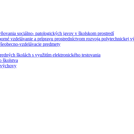
ovania sociálno- patologických javov v školskom prostredí
borné vzdelávanie a prípravu prostredníctvom rozvoja polytechnickej v
 všeobecno-vzdelávacie predmety
redných školách s využitím elektronického testovania
o školstva
j výchovy