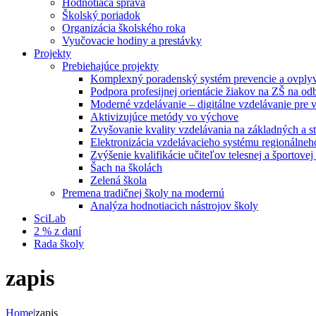
Hodnotiaca správa
Školský poriadok
Organizácia školského roka
Vyučovacie hodiny a prestávky
Projekty
Prebiehajúce projekty
Komplexný poradenský systém prevencie a ovplyvň
Podpora profesijnej orientácie žiakov na ZŠ na od
Moderné vzdelávanie – digitálne vzdelávanie pre
Aktivizujúce metódy vo výchove
Zvyšovanie kvality vzdelávania na základných a st
Elektronizácia vzdelávacieho systému regionálneh
Zvýšenie kvalifikácie učiteľov telesnej a športove
Šach na školách
Zelená škola
Premena tradičnej školy na modernú
Analýza hodnotiacich nástrojov školy
SciLab
2 % z daní
Rada školy
zapis
Home
|
zapis