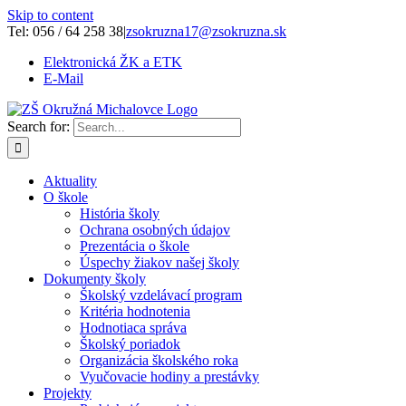
Skip to content
Tel: 056 / 64 258 38
|
zsokruzna17@zsokruzna.sk
Elektronická ŽK a ETK
E-Mail
Search for:
Aktuality
O škole
História školy
Ochrana osobných údajov
Prezentácia o škole
Úspechy žiakov našej školy
Dokumenty školy
Školský vzdelávací program
Kritéria hodnotenia
Hodnotiaca správa
Školský poriadok
Organizácia školského roka
Vyučovacie hodiny a prestávky
Projekty