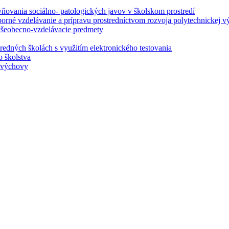
ovania sociálno- patologických javov v školskom prostredí
borné vzdelávanie a prípravu prostredníctvom rozvoja polytechnickej v
 všeobecno-vzdelávacie predmety
redných školách s využitím elektronického testovania
o školstva
j výchovy