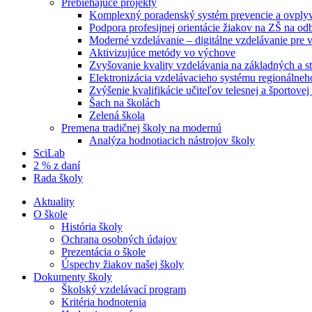
Prebiehajúce projekty
Komplexný poradenský systém prevencie a ovplyvň
Podpora profesijnej orientácie žiakov na ZŠ na od
Moderné vzdelávanie – digitálne vzdelávanie pre
Aktivizujúce metódy vo výchove
Zvyšovanie kvality vzdelávania na základných a st
Elektronizácia vzdelávacieho systému regionálneh
Zvýšenie kvalifikácie učiteľov telesnej a športove
Šach na školách
Zelená škola
Premena tradičnej školy na modernú
Analýza hodnotiacich nástrojov školy
SciLab
2 % z daní
Rada školy
Aktuality
O škole
História školy
Ochrana osobných údajov
Prezentácia o škole
Úspechy žiakov našej školy
Dokumenty školy
Školský vzdelávací program
Kritéria hodnotenia