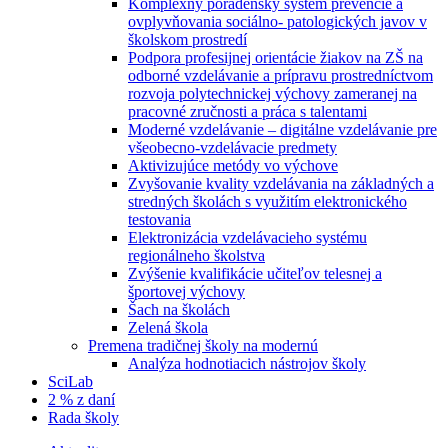
Komplexný poradenský systém prevencie a
ovplyvňovania sociálno- patologických javov v
školskom prostredí
Podpora profesijnej orientácie žiakov na ZŠ na
odborné vzdelávanie a prípravu prostredníctvom
rozvoja polytechnickej výchovy zameranej na
pracovné zručnosti a práca s talentami
Moderné vzdelávanie – digitálne vzdelávanie pre
všeobecno-vzdelávacie predmety
Aktivizujúce metódy vo výchove
Zvyšovanie kvality vzdelávania na základných a
stredných školách s využitím elektronického
testovania
Elektronizácia vzdelávacieho systému
regionálneho školstva
Zvýšenie kvalifikácie učiteľov telesnej a
športovej výchovy
Šach na školách
Zelená škola
Premena tradičnej školy na modernú
Analýza hodnotiacich nástrojov školy
SciLab
2 % z daní
Rada školy