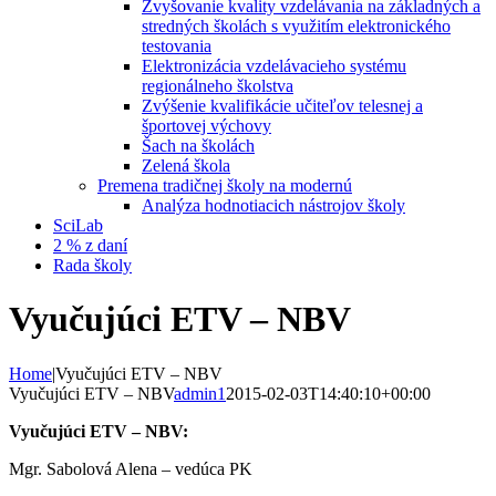
Zvyšovanie kvality vzdelávania na základných a
stredných školách s využitím elektronického
testovania
Elektronizácia vzdelávacieho systému
regionálneho školstva
Zvýšenie kvalifikácie učiteľov telesnej a
športovej výchovy
Šach na školách
Zelená škola
Premena tradičnej školy na modernú
Analýza hodnotiacich nástrojov školy
SciLab
2 % z daní
Rada školy
Vyučujúci ETV – NBV
Home
|
Vyučujúci ETV – NBV
Vyučujúci ETV – NBV
admin1
2015-02-03T14:40:10+00:00
Vyučujúci ETV – NBV:
Mgr. Sabolová Alena – vedúca PK