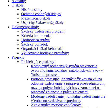
Aktuality
O škole
História školy
Ochrana osobných údajov
Prezentácia o škole
Úspechy žiakov našej školy
Dokumenty školy
Školský vzdelávací program
Kritéria hodnotenia
Hodnotiaca správa
Školský poriadok
Organizácia školského roka
Vyučovacie hodiny a prestávky
Projekty
Prebiehajúce projekty
Komplexný poradenský systém prevencie a
ovplyvňovania sociálno- patologických javov v
školskom prostredí
Podpora profesijnej orientácie žiakov na ZŠ na
odborné vzdelávanie a prípravu prostredníctvom
rozvoja polytechnickej výchovy zameranej na
pracovné zručnosti a práca s talentami
Moderné vzdelávanie – digitálne vzdelávanie pre
všeobecno-vzdelávacie predmety
Aktivizujúce metódy vo výchove