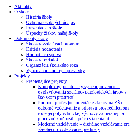
Aktuality
O škole
História školy
Ochrana osobných údajov
Prezentácia o škole
Úspechy žiakov našej školy
Dokumenty školy
Školský vzdelávací program
Kritéria hodnotenia
Hodnotiaca správa
Školský poriadok
Organizácia školského roka
Vyučovacie hodiny a prestávky
Projekty
Prebiehajúce projekty
Komplexný poradenský systém prevencie a
ovplyvňovania sociálno- patologických javov v
školskom prostredí
Podpora profesijnej orientácie žiakov na ZŠ na
odborné vzdelávanie a prípravu prostredníctvom
rozvoja polytechnickej výchovy zameranej na
pracovné zručnosti a práca s talentami
Moderné vzdelávanie – digitálne vzdelávanie pre
všeobecno-vzdelávacie predmety