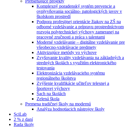
Prebiehajúce projekty
Komplexný poradenský systém prevencie a
ovplyvňovania sociálno- patologických javov v
školskom prostredí
Podpora profesijnej orientácie žiakov na ZŠ na
odborné vzdelávanie a prípravu prostredníctvom
rozvoja polytechnickej výchovy zameranej na
pracovné zručnosti a práca s talentami
Moderné vzdelávanie – digitálne vzdelávanie pre
všeobecno-vzdelávacie predmety
Aktivizujúce metódy vo výchove
Zvyšovanie kvality vzdelávania na základných a
stredných školách s využitím elektronického
testovania
Elektronizácia vzdelávacieho systému
regionálneho školstva
Zvýšenie kvalifikácie učiteľov telesnej a
športovej výchovy
Šach na školách
Zelená škola
Premena tradičnej školy na modernú
Analýza hodnotiacich nástrojov školy
SciLab
2 % z daní
Rada školy