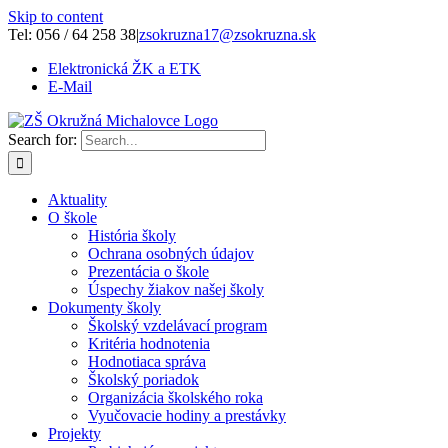
Skip to content
Tel: 056 / 64 258 38
|
zsokruzna17@zsokruzna.sk
Elektronická ŽK a ETK
E-Mail
Search for:
Aktuality
O škole
História školy
Ochrana osobných údajov
Prezentácia o škole
Úspechy žiakov našej školy
Dokumenty školy
Školský vzdelávací program
Kritéria hodnotenia
Hodnotiaca správa
Školský poriadok
Organizácia školského roka
Vyučovacie hodiny a prestávky
Projekty