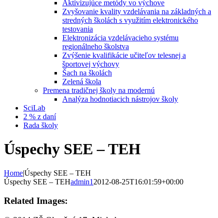
Aktivizujúce metódy vo výchove
Zvyšovanie kvality vzdelávania na základných a
stredných školách s využitím elektronického
testovania
Elektronizácia vzdelávacieho systému
regionálneho školstva
Zvýšenie kvalifikácie učiteľov telesnej a
športovej výchovy
Šach na školách
Zelená škola
Premena tradičnej školy na modernú
Analýza hodnotiacich nástrojov školy
SciLab
2 % z daní
Rada školy
Úspechy SEE – TEH
Home
|
Úspechy SEE – TEH
Úspechy SEE – TEH
admin1
2012-08-25T16:01:59+00:00
Related Images: