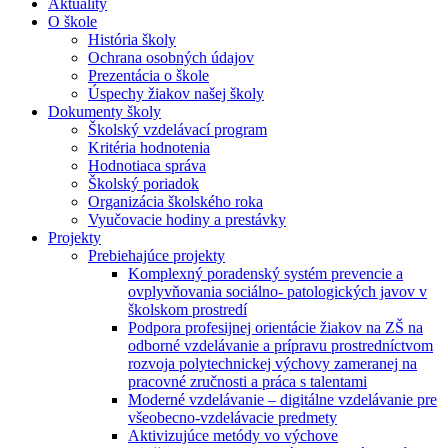
Aktuality
O škole
História školy
Ochrana osobných údajov
Prezentácia o škole
Úspechy žiakov našej školy
Dokumenty školy
Školský vzdelávací program
Kritéria hodnotenia
Hodnotiaca správa
Školský poriadok
Organizácia školského roka
Vyučovacie hodiny a prestávky
Projekty
Prebiehajúce projekty
Komplexný poradenský systém prevencie a
ovplyvňovania sociálno- patologických javov v
školskom prostredí
Podpora profesijnej orientácie žiakov na ZŠ na
odborné vzdelávanie a prípravu prostredníctvom
rozvoja polytechnickej výchovy zameranej na
pracovné zručnosti a práca s talentami
Moderné vzdelávanie – digitálne vzdelávanie pre
všeobecno-vzdelávacie predmety
Aktivizujúce metódy vo výchove