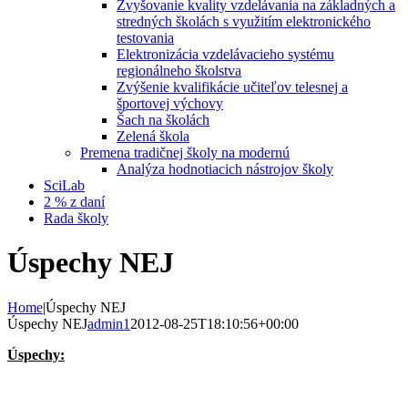
Zvyšovanie kvality vzdelávania na základných a
stredných školách s využitím elektronického
testovania
Elektronizácia vzdelávacieho systému
regionálneho školstva
Zvýšenie kvalifikácie učiteľov telesnej a
športovej výchovy
Šach na školách
Zelená škola
Premena tradičnej školy na modernú
Analýza hodnotiacich nástrojov školy
SciLab
2 % z daní
Rada školy
Úspechy NEJ
Home
|
Úspechy NEJ
Úspechy NEJ
admin1
2012-08-25T18:10:56+00:00
Úspechy: