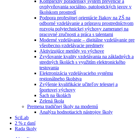
Komplexný poradenský systém prevencie a
ovplyvňovania sociálno- patologických javov v
školskom prostredí
Podpora profesijnej orientácie žiakov na ZŠ na
odborné vzdelávanie a prípravu prostredníctvom
rozvoja polytechnickej výchovy zameranej na
pracovné zručnosti a práca s talentami
Moderné vzdelávanie – digitálne vzdelávanie pre
všeobecno-vzdelávacie predmety
Aktivizujúce metódy vo výchove
Zvyšovanie kvality vzdelávania na základných a
stredných školách s využitím elektronického
testovania
Elektronizácia vzdelávacieho systému
regionálneho školstva
Zvýšenie kvalifikácie učiteľov telesnej a
športovej výchovy
Šach na školách
Zelená škola
Premena tradičnej školy na modernú
Analýza hodnotiacich nástrojov školy
SciLab
2 % z daní
Rada školy