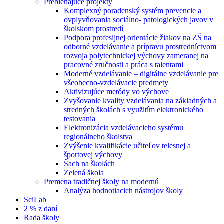
Prebiehajúce projekty
Komplexný poradenský systém prevencie a
ovplyvňovania sociálno- patologických javov v
školskom prostredí
Podpora profesijnej orientácie žiakov na ZŠ na
odborné vzdelávanie a prípravu prostredníctvom
rozvoja polytechnickej výchovy zameranej na
pracovné zručnosti a práca s talentami
Moderné vzdelávanie – digitálne vzdelávanie pre
všeobecno-vzdelávacie predmety
Aktivizujúce metódy vo výchove
Zvyšovanie kvality vzdelávania na základných a
stredných školách s využitím elektronického
testovania
Elektronizácia vzdelávacieho systému
regionálneho školstva
Zvýšenie kvalifikácie učiteľov telesnej a
športovej výchovy
Šach na školách
Zelená škola
Premena tradičnej školy na modernú
Analýza hodnotiacich nástrojov školy
SciLab
2 % z daní
Rada školy