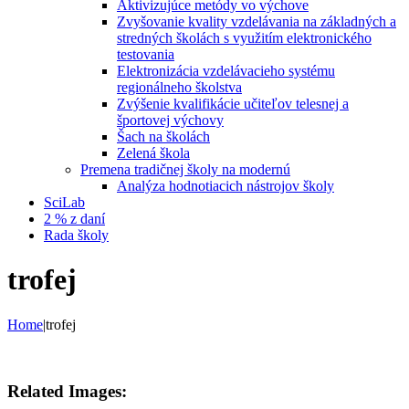
Aktivizujúce metódy vo výchove
Zvyšovanie kvality vzdelávania na základných a
stredných školách s využitím elektronického
testovania
Elektronizácia vzdelávacieho systému
regionálneho školstva
Zvýšenie kvalifikácie učiteľov telesnej a
športovej výchovy
Šach na školách
Zelená škola
Premena tradičnej školy na modernú
Analýza hodnotiacich nástrojov školy
SciLab
2 % z daní
Rada školy
trofej
Home
|
trofej
Related Images: