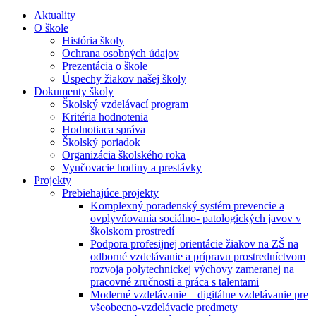
Aktuality
O škole
História školy
Ochrana osobných údajov
Prezentácia o škole
Úspechy žiakov našej školy
Dokumenty školy
Školský vzdelávací program
Kritéria hodnotenia
Hodnotiaca správa
Školský poriadok
Organizácia školského roka
Vyučovacie hodiny a prestávky
Projekty
Prebiehajúce projekty
Komplexný poradenský systém prevencie a
ovplyvňovania sociálno- patologických javov v
školskom prostredí
Podpora profesijnej orientácie žiakov na ZŠ na
odborné vzdelávanie a prípravu prostredníctvom
rozvoja polytechnickej výchovy zameranej na
pracovné zručnosti a práca s talentami
Moderné vzdelávanie – digitálne vzdelávanie pre
všeobecno-vzdelávacie predmety