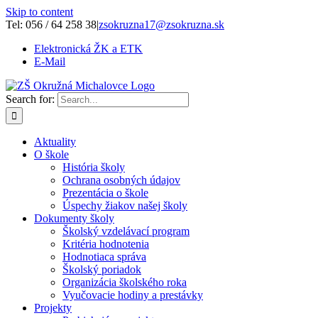
Skip to content
Tel: 056 / 64 258 38
|
zsokruzna17@zsokruzna.sk
Elektronická ŽK a ETK
E-Mail
Search for:
Aktuality
O škole
História školy
Ochrana osobných údajov
Prezentácia o škole
Úspechy žiakov našej školy
Dokumenty školy
Školský vzdelávací program
Kritéria hodnotenia
Hodnotiaca správa
Školský poriadok
Organizácia školského roka
Vyučovacie hodiny a prestávky
Projekty