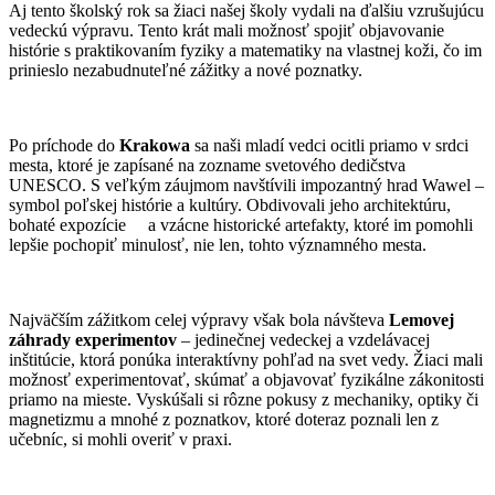
Aj tento školský rok sa žiaci našej školy vydali na ďalšiu vzrušujúcu
vedeckú výpravu. Tento krát mali možnosť spojiť objavovanie
histórie s praktikovaním fyziky a matematiky na vlastnej koži, čo im
prinieslo nezabudnuteľné zážitky a nové poznatky.
Po príchode do
Krakowa
sa naši mladí vedci ocitli priamo v srdci
mesta, ktoré je zapísané na zozname svetového dedičstva
UNESCO. S veľkým záujmom navštívili impozantný hrad Wawel –
symbol poľskej histórie a kultúry. Obdivovali jeho architektúru,
bohaté expozície a vzácne historické artefakty, ktoré im pomohli
lepšie pochopiť minulosť, nie len, tohto významného mesta.
Najväčším zážitkom celej výpravy však bola návšteva
Lemovej
záhrady
experimentov
– jedinečnej vedeckej a vzdelávacej
inštitúcie, ktorá ponúka interaktívny pohľad na svet vedy. Žiaci mali
možnosť experimentovať, skúmať a objavovať fyzikálne zákonitosti
priamo na mieste. Vyskúšali si rôzne pokusy z mechaniky, optiky či
magnetizmu a mnohé z poznatkov, ktoré doteraz poznali len z
učebníc, si mohli overiť v praxi.