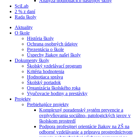
Analýza hodnotiacich nástrojov školy
SciLab
2 % z daní
Rada školy
Aktuality
O škole
História školy
Ochrana osobných údajov
Prezentácia o škole
Úspechy žiakov našej školy
Dokumenty školy
Školský vzdelávací program
Kritéria hodnotenia
Hodnotiaca správa
Školský poriadok
Organizácia školského roka
Vyučovacie hodiny a prestávky
Projekty
Prebiehajúce projekty
Komplexný poradenský systém prevencie a
ovplyvňovania sociálno- patologických javov v
školskom prostredí
Podpora profesijnej orientácie žiakov na ZŠ na
odborné vzdelávanie a prípravu prostredníctvom