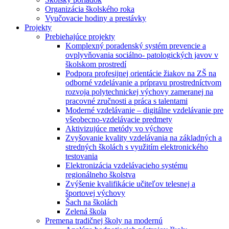
Organizácia školského roka
Vyučovacie hodiny a prestávky
Projekty
Prebiehajúce projekty
Komplexný poradenský systém prevencie a
ovplyvňovania sociálno- patologických javov v
školskom prostredí
Podpora profesijnej orientácie žiakov na ZŠ na
odborné vzdelávanie a prípravu prostredníctvom
rozvoja polytechnickej výchovy zameranej na
pracovné zručnosti a práca s talentami
Moderné vzdelávanie – digitálne vzdelávanie pre
všeobecno-vzdelávacie predmety
Aktivizujúce metódy vo výchove
Zvyšovanie kvality vzdelávania na základných a
stredných školách s využitím elektronického
testovania
Elektronizácia vzdelávacieho systému
regionálneho školstva
Zvýšenie kvalifikácie učiteľov telesnej a
športovej výchovy
Šach na školách
Zelená škola
Premena tradičnej školy na modernú