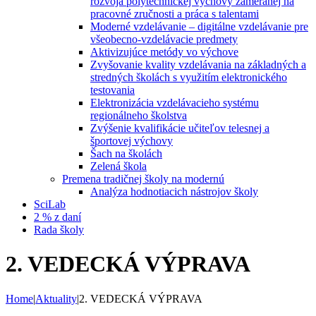
rozvoja polytechnickej výchovy zameranej na
pracovné zručnosti a práca s talentami
Moderné vzdelávanie – digitálne vzdelávanie pre
všeobecno-vzdelávacie predmety
Aktivizujúce metódy vo výchove
Zvyšovanie kvality vzdelávania na základných a
stredných školách s využitím elektronického
testovania
Elektronizácia vzdelávacieho systému
regionálneho školstva
Zvýšenie kvalifikácie učiteľov telesnej a
športovej výchovy
Šach na školách
Zelená škola
Premena tradičnej školy na modernú
Analýza hodnotiacich nástrojov školy
SciLab
2 % z daní
Rada školy
2. VEDECKÁ VÝPRAVA
Home
|
Aktuality
|
2. VEDECKÁ VÝPRAVA