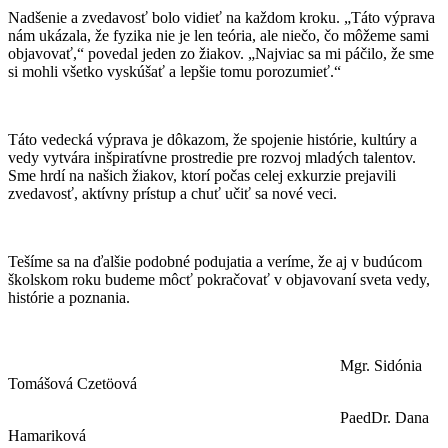
Nadšenie a zvedavosť bolo vidieť na každom kroku. „Táto výprava
nám ukázala, že fyzika nie je len teória, ale niečo, čo môžeme sami
objavovať,“ povedal jeden zo žiakov. „Najviac sa mi páčilo, že sme
si mohli všetko vyskúšať a lepšie tomu porozumieť.“
Táto vedecká výprava je dôkazom, že spojenie histórie, kultúry a
vedy vytvára inšpiratívne prostredie pre rozvoj mladých talentov.
Sme hrdí na našich žiakov, ktorí počas celej exkurzie prejavili
zvedavosť, aktívny prístup a chuť učiť sa nové veci.
Tešíme sa na ďalšie podobné podujatia a veríme, že aj v budúcom
školskom roku budeme môcť pokračovať v objavovaní sveta vedy,
histórie a poznania.
Mgr. Sidónia
Tomášová Czetöová
PaedDr. Dana
Hamariková