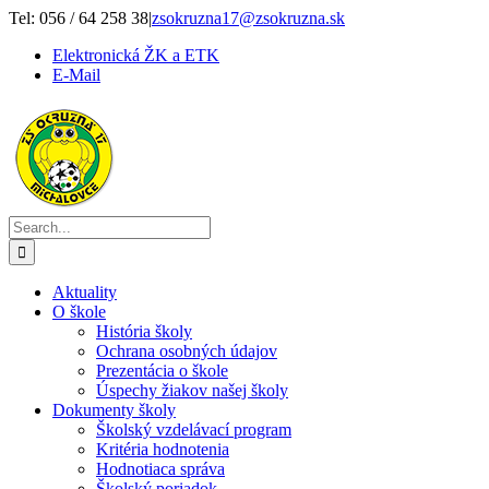
Skip
Tel: 056 / 64 258 38
|
zsokruzna17@zsokruzna.sk
to
Elektronická ŽK a ETK
content
E-Mail
Search
for:
Aktuality
O škole
História školy
Ochrana osobných údajov
Prezentácia o škole
Úspechy žiakov našej školy
Dokumenty školy
Školský vzdelávací program
Kritéria hodnotenia
Hodnotiaca správa
Školský poriadok