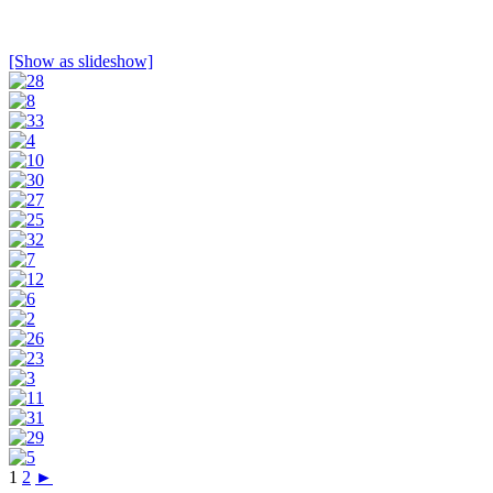
[Show as slideshow]
1
2
►