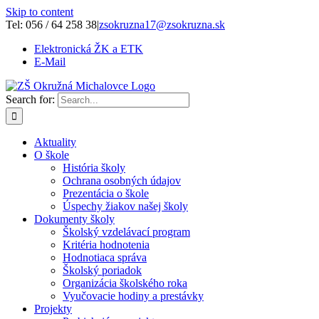
Skip to content
Tel: 056 / 64 258 38
|
zsokruzna17@zsokruzna.sk
Elektronická ŽK a ETK
E-Mail
Search for:
Aktuality
O škole
História školy
Ochrana osobných údajov
Prezentácia o škole
Úspechy žiakov našej školy
Dokumenty školy
Školský vzdelávací program
Kritéria hodnotenia
Hodnotiaca správa
Školský poriadok
Organizácia školského roka
Vyučovacie hodiny a prestávky
Projekty