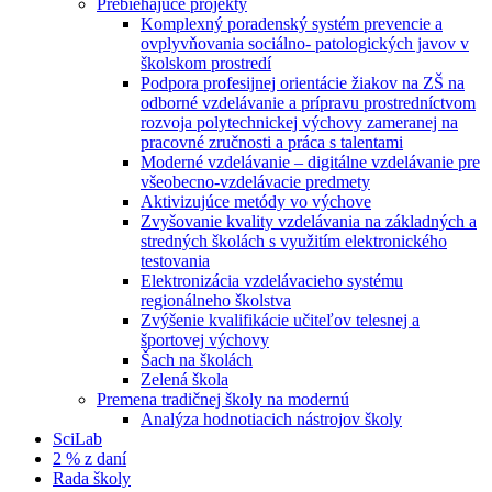
Prebiehajúce projekty
Komplexný poradenský systém prevencie a
ovplyvňovania sociálno- patologických javov v
školskom prostredí
Podpora profesijnej orientácie žiakov na ZŠ na
odborné vzdelávanie a prípravu prostredníctvom
rozvoja polytechnickej výchovy zameranej na
pracovné zručnosti a práca s talentami
Moderné vzdelávanie – digitálne vzdelávanie pre
všeobecno-vzdelávacie predmety
Aktivizujúce metódy vo výchove
Zvyšovanie kvality vzdelávania na základných a
stredných školách s využitím elektronického
testovania
Elektronizácia vzdelávacieho systému
regionálneho školstva
Zvýšenie kvalifikácie učiteľov telesnej a
športovej výchovy
Šach na školách
Zelená škola
Premena tradičnej školy na modernú
Analýza hodnotiacich nástrojov školy
SciLab
2 % z daní
Rada školy