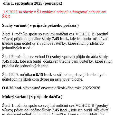
dňa 1. septembra 2025 (pondelok)
1.9.2025 sa obedy v ŠJ vydávať nebudú a fungovať nebude ani
ŠKD
Suchý variant ( v prípade pekného počasia )
Žiaci 1. ročníka
spolu so svojimi rodičmi cez VCHOD B (predný
vľavo) pôjdu do jedálne školy
7.45 hod.,
kde ich budú očakávať
triedne pani učiteľky a vychovávateľky, ktoré si ich pridelia do
jednotlivých tried.
Žiaci 5. ročníka cez vchod D (zadný vpravo) pôjdu do átria školy
7.45 hod.
, kde ich budú očakávať triedne pani učiteľky, ktoré si ich
pridelia do jednotlivých tried.
Žiaci 2.-9. ročníka
o 8.15 hod.
sa sústredia pri svojich triednych
učiteľoch na školskom dvore na asfaltovej ploche.
O 8.30 hod.
slávnostné otvorenie školského roka 2025/2026
Mokrý variant ( v prípade dažďa )
Žiaci 1. ročníka
spolu so svojimi rodičmi cez VCHOD B (predný
vľavo) pôjdu do jedálne školy
7.45 hod. ,
kde ich budú očakávať
triedne pani učiteľky a vychovávateľky, ktoré si ich pridelia do