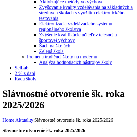
Aktivizujúce metódy vo výchove
Zvyšovanie kvality vzdelávania na základných a
stredných školách s využitím elektronického
testovania
Elektronizácia vzdelávacieho systému
regionálneho školstva
Zvýšenie kvalifikácie učiteľov telesnej a
športovej výchovy
Šach na školách
Zelená škola
Premena tradičnej školy na modernú
Analýza hodnotiacich nástrojov školy
SciLab
2 % z daní
Rada školy
Slávnostné otvorenie šk. roka
2025/2026
Home
|
Aktuality
|
Slávnostné otvorenie šk. roka 2025/2026
Slávnostné otvorenie šk. roka 2025/2026