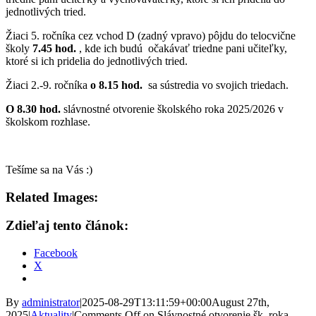
jednotlivých tried.
Žiaci 5. ročníka cez vchod D (zadný vpravo) pôjdu do telocvične
školy
7.45 hod.
, kde ich budú očakávať triedne pani učiteľky,
ktoré si ich pridelia do jednotlivých tried.
Žiaci 2.-9. ročníka
o 8.15 hod.
sa sústredia vo svojich triedach.
O 8.30 hod.
slávnostné otvorenie školského roka 2025/2026 v
školskom rozhlase.
Tešíme sa na Vás :)
Related Images:
Zdieľaj tento článok:
Facebook
X
By
administrator
|
2025-08-29T13:11:59+00:00
August 27th,
2025
|
Aktuality
|
Comments Off
on Slávnostné otvorenie šk. roka