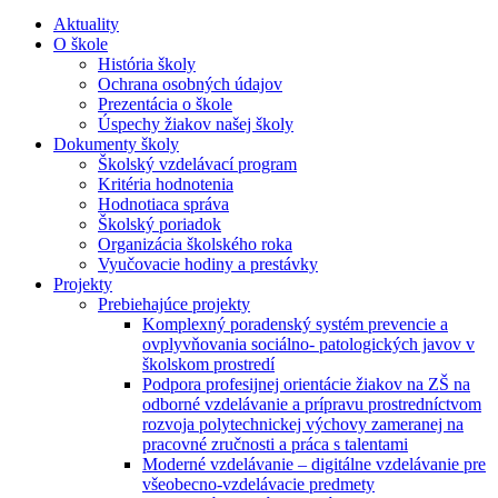
Aktuality
O škole
História školy
Ochrana osobných údajov
Prezentácia o škole
Úspechy žiakov našej školy
Dokumenty školy
Školský vzdelávací program
Kritéria hodnotenia
Hodnotiaca správa
Školský poriadok
Organizácia školského roka
Vyučovacie hodiny a prestávky
Projekty
Prebiehajúce projekty
Komplexný poradenský systém prevencie a
ovplyvňovania sociálno- patologických javov v
školskom prostredí
Podpora profesijnej orientácie žiakov na ZŠ na
odborné vzdelávanie a prípravu prostredníctvom
rozvoja polytechnickej výchovy zameranej na
pracovné zručnosti a práca s talentami
Moderné vzdelávanie – digitálne vzdelávanie pre
všeobecno-vzdelávacie predmety