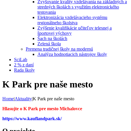
Zvyšovanie kvality vzdelávania na základných a
stredných školách s využitím elektronického
testovania
Elektronizácia vzdelávacieho systému
regionálneho školstva
Zvýšenie kvalifikácie učiteľov telesnej a
športovej výchovy
Šach na školách
Zelená škola
Premena tradičnej školy na modernú
Analýza hodnotiacich nástrojov školy
SciLab
2 % z daní
Rada školy
K Park pre naše mesto
Home
|
Aktuality
|
K Park pre naše mesto
Hlasujte o K Park pre mesto Michalovce
https://www.kauflandpark.sk/
O projekte