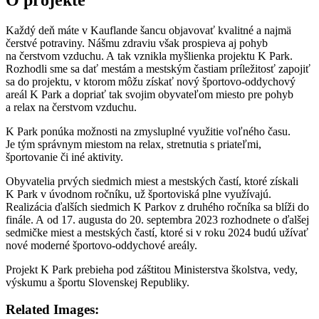
Každý deň máte v Kauflande šancu objavovať kvalitné a najmä
čerstvé potraviny. Nášmu zdraviu však prospieva aj pohyb
na čerstvom vzduchu. A tak vznikla myšlienka projektu K Park.
Rozhodli sme sa dať mestám a mestským častiam príležitosť zapojiť
sa do projektu, v ktorom môžu získať nový športovo-oddychový
areál K Park a dopriať tak svojim obyvateľom miesto pre pohyb
a relax na čerstvom vzduchu.
K Park ponúka možnosti na zmysluplné využitie voľného času.
Je tým správnym miestom na relax, stretnutia s priateľmi,
športovanie či iné aktivity.
Obyvatelia prvých siedmich miest a mestských častí, ktoré získali
K Park v úvodnom ročníku, už športoviská plne využívajú.
Realizácia ďalších siedmich K Parkov z druhého ročníka sa blíži do
finále. A od 17. augusta do 20. septembra 2023 rozhodnete o ďalšej
sedmičke miest a mestských častí, ktoré si v roku 2024 budú užívať
nové moderné športovo-oddychové areály.
Projekt K Park prebieha pod záštitou Ministerstva školstva, vedy,
výskumu a športu Slovenskej Republiky.
Related Images: