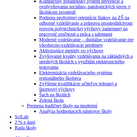
Komplexný poradenský systém prevencie a
ovplyvňovania sociálno- patologických javov v
školskom prostredí
Podpora profesijnej orientácie žiakov na ZŠ na
odborné vzdelávanie a prípravu prostredníctvom
rozvoja polytechnickej výchovy zameranej na
pracovné zručnosti a práca s talentami
Moderné vzdelávanie – digitálne vzdelávanie pre
všeobecno-vzdelávacie predmety
Aktivizujúce metódy vo výchove
Zvyšovanie kvality vzdelávania na základných a
stredných školách s využitím elektronického
testovania
Elektronizácia vzdelávacieho systému
regionálneho školstva
Zvýšenie kvalifikácie učiteľov telesnej a
športovej výchovy
Šach na školách
Zelená škola
Premena tradičnej školy na modernú
Analýza hodnotiacich nástrojov školy
SciLab
2 % z daní
Rada školy