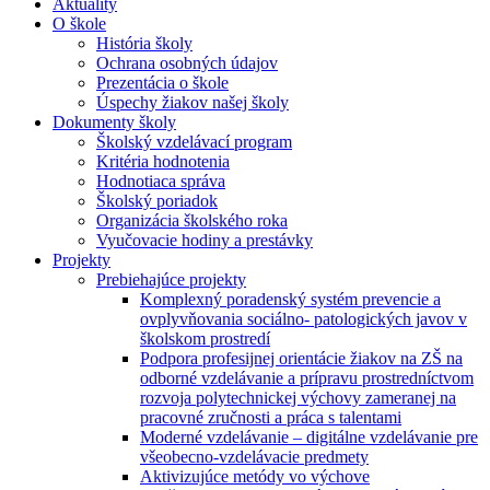
Aktuality
O škole
História školy
Ochrana osobných údajov
Prezentácia o škole
Úspechy žiakov našej školy
Dokumenty školy
Školský vzdelávací program
Kritéria hodnotenia
Hodnotiaca správa
Školský poriadok
Organizácia školského roka
Vyučovacie hodiny a prestávky
Projekty
Prebiehajúce projekty
Komplexný poradenský systém prevencie a
ovplyvňovania sociálno- patologických javov v
školskom prostredí
Podpora profesijnej orientácie žiakov na ZŠ na
odborné vzdelávanie a prípravu prostredníctvom
rozvoja polytechnickej výchovy zameranej na
pracovné zručnosti a práca s talentami
Moderné vzdelávanie – digitálne vzdelávanie pre
všeobecno-vzdelávacie predmety
Aktivizujúce metódy vo výchove