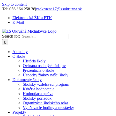
Skip to content
Tel: 056 / 64 258 38
|
zsokruzna17@zsokruzna.sk
Elektronická ŽK a ETK
E-Mail
Search for:
Aktuality
O škole
História školy
Ochrana osobných údajov
Prezentácia o škole
Úspechy žiakov našej školy
Dokumenty školy
Školský vzdelávací program
Kritéria hodnotenia
Hodnotiaca správa
Školský poriadok
Organizácia školského roka
Vyučovacie hodiny a prestávky
Projekty