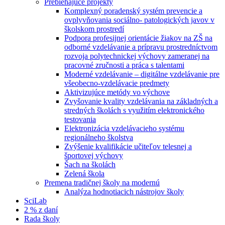
Prebiehajúce projekty
Komplexný poradenský systém prevencie a
ovplyvňovania sociálno- patologických javov v
školskom prostredí
Podpora profesijnej orientácie žiakov na ZŠ na
odborné vzdelávanie a prípravu prostredníctvom
rozvoja polytechnickej výchovy zameranej na
pracovné zručnosti a práca s talentami
Moderné vzdelávanie – digitálne vzdelávanie pre
všeobecno-vzdelávacie predmety
Aktivizujúce metódy vo výchove
Zvyšovanie kvality vzdelávania na základných a
stredných školách s využitím elektronického
testovania
Elektronizácia vzdelávacieho systému
regionálneho školstva
Zvýšenie kvalifikácie učiteľov telesnej a
športovej výchovy
Šach na školách
Zelená škola
Premena tradičnej školy na modernú
Analýza hodnotiacich nástrojov školy
SciLab
2 % z daní
Rada školy