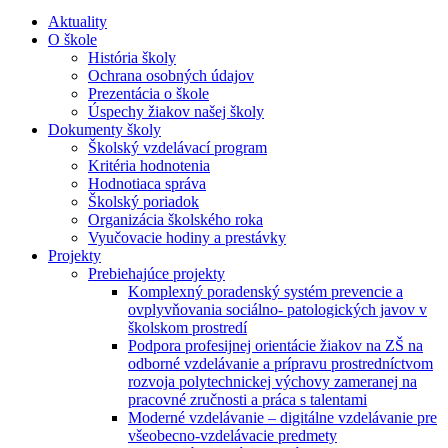
Aktuality
O škole
História školy
Ochrana osobných údajov
Prezentácia o škole
Úspechy žiakov našej školy
Dokumenty školy
Školský vzdelávací program
Kritéria hodnotenia
Hodnotiaca správa
Školský poriadok
Organizácia školského roka
Vyučovacie hodiny a prestávky
Projekty
Prebiehajúce projekty
Komplexný poradenský systém prevencie a
ovplyvňovania sociálno- patologických javov v
školskom prostredí
Podpora profesijnej orientácie žiakov na ZŠ na
odborné vzdelávanie a prípravu prostredníctvom
rozvoja polytechnickej výchovy zameranej na
pracovné zručnosti a práca s talentami
Moderné vzdelávanie – digitálne vzdelávanie pre
všeobecno-vzdelávacie predmety