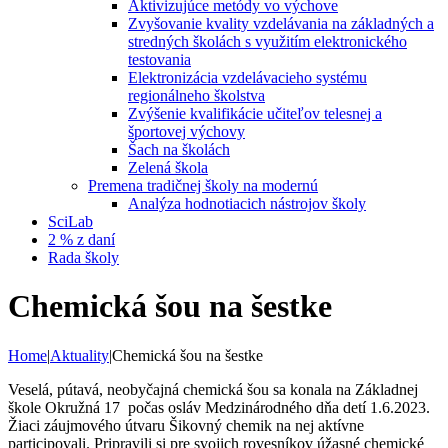
Aktivizujúce metódy vo výchove
Zvyšovanie kvality vzdelávania na základných a
stredných školách s využitím elektronického
testovania
Elektronizácia vzdelávacieho systému
regionálneho školstva
Zvýšenie kvalifikácie učiteľov telesnej a
športovej výchovy
Šach na školách
Zelená škola
Premena tradičnej školy na modernú
Analýza hodnotiacich nástrojov školy
SciLab
2 % z daní
Rada školy
Chemická šou na šestke
Home
|
Aktuality
|
Chemická šou na šestke
Veselá, pútavá, neobyčajná chemická šou sa konala na Základnej
škole Okružná 17 počas osláv Medzinárodného dňa detí 1.6.2023.
Žiaci záujmového útvaru Šikovný chemik na nej aktívne
participovali. Pripravili si pre svojich rovesníkov úžasné chemické