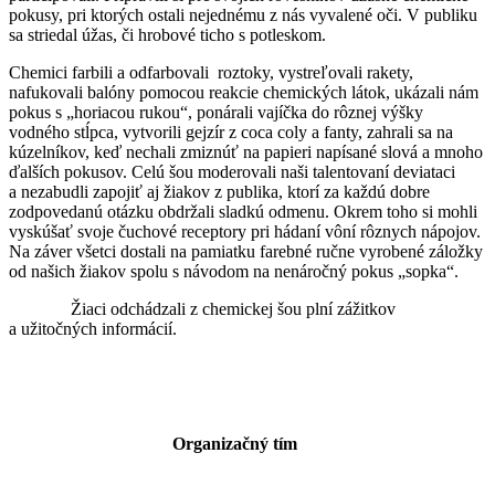
pokusy, pri ktorých ostali nejednému z nás vyvalené oči. V publiku
sa striedal úžas, či hrobové ticho s potleskom.
Chemici farbili a odfarbovali roztoky, vystreľovali rakety,
nafukovali balóny pomocou reakcie chemických látok, ukázali nám
pokus s „horiacou rukou“, ponárali vajíčka do rôznej výšky
vodného stĺpca, vytvorili gejzír z coca coly a fanty, zahrali sa na
kúzelníkov, keď nechali zmiznúť na papieri napísané slová a mnoho
ďalších pokusov. Celú šou moderovali naši talentovaní deviataci
a nezabudli zapojiť aj žiakov z publika, ktorí za každú dobre
zodpovedanú otázku obdržali sladkú odmenu. Okrem toho si mohli
vyskúšať svoje čuchové receptory pri hádaní vôní rôznych nápojov.
Na záver všetci dostali na pamiatku farebné ručne vyrobené záložky
od našich žiakov spolu s návodom na nenáročný pokus „sopka“.
Žiaci odchádzali z chemickej šou plní zážitkov
a užitočných informácií.
Organizačný tím