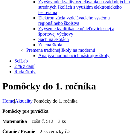
Zvyšovanie kvality vzdelávania na základných a
stredných školách s využitím elektronického
testovania
Elektronizácia vzdelávacieho systému
regionálneho školstva
Zvýšenie kvalifikácie učiteľov telesnej a
športovej výchovy
Šach na školách
Zelená škola
Premena tradičnej školy na modernú
Analýza hodnotiacich nástrojov školy
SciLab
2 % z daní
Rada školy
Pomôcky do 1. ročníka
Home
|
Aktuality
|
Pomôcky do 1. ročníka
Pomôcky pre prváčika
Matematika
– zošit č. 512 – 3 ks
Čítanie / Písanie
– 2 ks ceruzky č.2