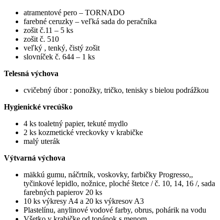
atramentové pero – TORNADO
farebné ceruzky – veľká sada do peračníka
zošit č.11 – 5 ks
zošit č. 510
veľký , tenký, čistý zošit
slovníček č. 644 – 1 ks
Telesná výchova
cvičebný úbor : ponožky, tričko, tenisky s bielou podrážkou
Hygienické vrecúško
4 ks toaletný papier, tekuté mydlo
2 ks kozmetické vreckovky v krabičke
malý uterák
Výtvarná výchova
mäkkú gumu, náčrtník, voskovky, farbičky Progresso,,
tyčinkové lepidlo, nožnice, ploché štetce / č. 10, 14, 16 /, sada
farebných papierov 20 ks
10 ks výkresy A4 a 20 ks výkresov A3
Plastelínu, anylinové vodové farby, obrus, pohárik na vodu
Všetko v krabičke od topánok s menom