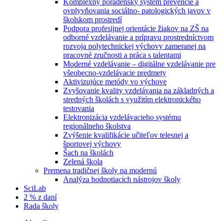
Komplexný poradenský systém prevencie a
ovplyvňovania sociálno- patologických javov v
školskom prostredí
Podpora profesijnej orientácie žiakov na ZŠ na
odborné vzdelávanie a prípravu prostredníctvom
rozvoja polytechnickej výchovy zameranej na
pracovné zručnosti a práca s talentami
Moderné vzdelávanie – digitálne vzdelávanie pre
všeobecno-vzdelávacie predmety
Aktivizujúce metódy vo výchove
Zvyšovanie kvality vzdelávania na základných a
stredných školách s využitím elektronického
testovania
Elektronizácia vzdelávacieho systému
regionálneho školstva
Zvýšenie kvalifikácie učiteľov telesnej a
športovej výchovy
Šach na školách
Zelená škola
Premena tradičnej školy na modernú
Analýza hodnotiacich nástrojov školy
SciLab
2 % z daní
Rada školy