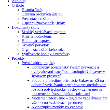
Aktuality
O škole
História školy
Ochrana osobných údajov
Prezentácia o škole
Úspechy žiakov našej školy
Dokumenty školy
Školský vzdelávací program
Kritéria hodnotenia
Hodnotiaca správa
Školský poriadok
Organizácia školského roka
Vyučovacie hodiny a prestávky
Projekty
Prebiehajúce projekty
Komplexný poradenský systém prevencie a
ovplyvňovania sociálno- patologických javov v
školskom prostredí
Podpora profesijnej orientácie žiakov na ZŠ na
odborné vzdelávanie a prípravu prostredníctvom
rozvoja polytechnickej výchovy zameranej na
pracovné zručnosti a práca s talentami
Moderné vzdelávanie – digitálne vzdelávanie pre
všeobecno-vzdelávacie predmety
Aktivizujúce metódy vo výchove