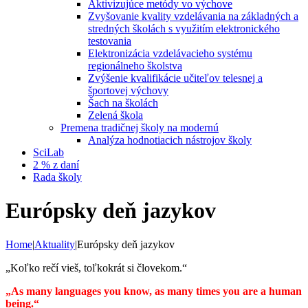
Aktivizujúce metódy vo výchove
Zvyšovanie kvality vzdelávania na základných a
stredných školách s využitím elektronického
testovania
Elektronizácia vzdelávacieho systému
regionálneho školstva
Zvýšenie kvalifikácie učiteľov telesnej a
športovej výchovy
Šach na školách
Zelená škola
Premena tradičnej školy na modernú
Analýza hodnotiacich nástrojov školy
SciLab
2 % z daní
Rada školy
Európsky deň jazykov
Home
|
Aktuality
|
Európsky deň jazykov
„Koľko rečí vieš, toľkokrát si človekom.“
„As many languages you know, as many times you are a human
being.“