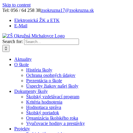
Skip to content
Tel: 056 / 64 258 38
|
zsokruzna17@zsokruzna.sk
Elektronická ŽK a ETK
E-Mail
Search for:
Aktuality
O škole
História školy
Ochrana osobných údajov
Prezentácia o škole
Úspechy žiakov našej školy
Dokumenty školy
Školský vzdelávací program
Kritéria hodnotenia
Hodnotiaca správa
Školský poriadok
Organizácia školského roka
Vyučovacie hodiny a prestávky
Projekty