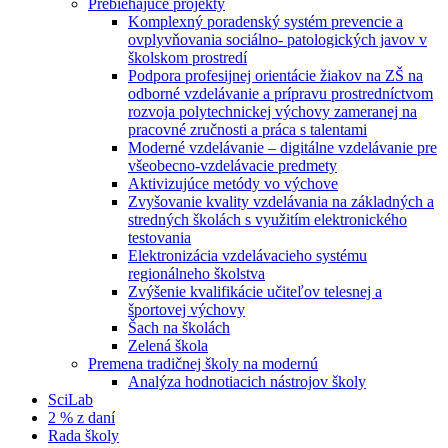
Prebiehajúce projekty
Komplexný poradenský systém prevencie a
ovplyvňovania sociálno- patologických javov v
školskom prostredí
Podpora profesijnej orientácie žiakov na ZŠ na
odborné vzdelávanie a prípravu prostredníctvom
rozvoja polytechnickej výchovy zameranej na
pracovné zručnosti a práca s talentami
Moderné vzdelávanie – digitálne vzdelávanie pre
všeobecno-vzdelávacie predmety
Aktivizujúce metódy vo výchove
Zvyšovanie kvality vzdelávania na základných a
stredných školách s využitím elektronického
testovania
Elektronizácia vzdelávacieho systému
regionálneho školstva
Zvýšenie kvalifikácie učiteľov telesnej a
športovej výchovy
Šach na školách
Zelená škola
Premena tradičnej školy na modernú
Analýza hodnotiacich nástrojov školy
SciLab
2 % z daní
Rada školy