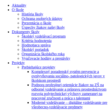
Aktuality
O škole
História školy
Ochrana osobných údajov
Prezentácia o škole
Úspechy žiakov našej školy
Dokumenty školy
Školský vzdelávací program
Kritéria hodnotenia
Hodnotiaca správa
Školský poriadok
Organizácia školského roka
Vyučovacie hodiny a prestávky
Projekty
Prebiehajúce projekty
Komplexný poradenský systém prevencie a
ovplyvňovania sociálno- patologických javov v
školskom prostredí
Podpora profesijnej orientácie žiakov na ZŠ na
odborné vzdelávanie a prípravu prostredníctvom
rozvoja polytechnickej výchovy zameranej na
pracovné zručnosti a práca s talentami
Moderné vzdelávanie – digitálne vzdelávanie pre
všeobecno-vzdelávacie predmety