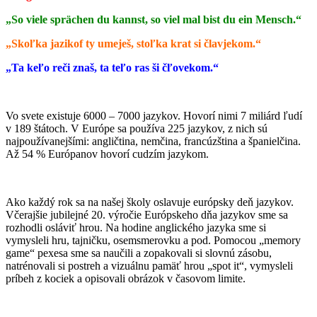
„So viele sprächen du kannst, so viel mal bist du ein Mensch.“
„Skoľka jazikof ty umeješ, stoľka krat si člavjekom.“
„Ta keľo reči znaš, ta teľo ras ši čľovekom.“
Vo svete existuje 6000 – 7000 jazykov. Hovorí nimi 7 miliárd ľudí
v 189 štátoch. V Európe sa používa 225 jazykov, z nich sú
najpoužívanejšími: angličtina, nemčina, francúzština a španielčina.
Až 54 % Európanov hovorí cudzím jazykom.
Ako každý rok sa na našej školy oslavuje európsky deň jazykov.
Včerajšie jubilejné 20. výročie Európskeho dňa jazykov sme sa
rozhodli osláviť hrou. Na hodine anglického jazyka sme si
vymysleli hru, tajničku, osemsmerovku a pod. Pomocou „memory
game“ pexesa sme sa naučili a zopakovali si slovnú zásobu,
natrénovali si postreh a vizuálnu pamäť hrou „spot it“, vymysleli
príbeh z kociek a opisovali obrázok v časovom limite.