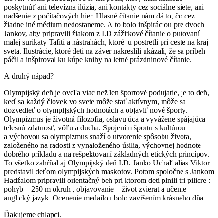
poskytnúť ani televízna ilúzia, ani kontakty cez sociálne siete, ani
nadšenie z počítačových hier. Hlasné čítanie nám dá to, čo cez
žiadne iné médium nedostaneme. A to bolo inšpiráciou pre dvoch
Jankov, aby pripravili žiakom z I.D zážitkové čítanie o putovaní
malej surikaty Tafiti a nástrahách, ktoré ju postretli pri ceste na kraj
sveta. Ilustrácie, ktoré deti na záver nakreslili ukázali, že sa príbeh
páčil a inšpiroval ku kúpe knihy na letné prázdninové čítanie.
A druhý nápad?
Olympijský deň je oveľa viac než len športové podujatie, je to deň,
keď sa každý človek vo svete môže stať aktívnym, môže sa
dozvedieť o olympijských hodnotách a objaviť nové športy.
Olympizmus je životná filozofia, oslavujúca a vyvážene spájajúca
telesnú zdatnosť, vôľu a ducha. Spojením športu s kultúrou
a výchovou sa olympizmus snaží o utvorenie spôsobu života,
založeného na radosti z vynaloženého úsilia, výchovnej hodnote
dobrého príkladu a na rešpektovaní základných etických princípov.
To všetko zahŕňal aj Olympijský deň I.D. Janko Uchaľ alias Viktor
predstavil deťom olympijských maskotov. Potom spoločne s Jankom
Hadžalom pripravili orientačný beh pri ktorom deti plnili tri piliere :
pohyb – 250 m okruh , objavovanie – život zvierat a učenie –
anglický jazyk. Ocenenie medailou bolo zavŕšením krásneho dňa.
Ďakujeme chlapci.