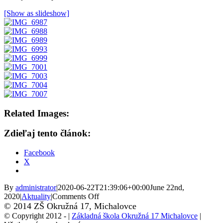
[Show as slideshow]
Related Images:
Zdieľaj tento článok:
Facebook
X
By
administrator
|
2020-06-22T21:39:06+00:00
June 22nd,
on
2020
|
Aktuality
|
Comments Off
Keď
© 2014 ZŠ Okružná 17, Michalovce
sa
© Copyright 2012 -
|
Základná škola Okružná 17 Michalovce
|
dvaja