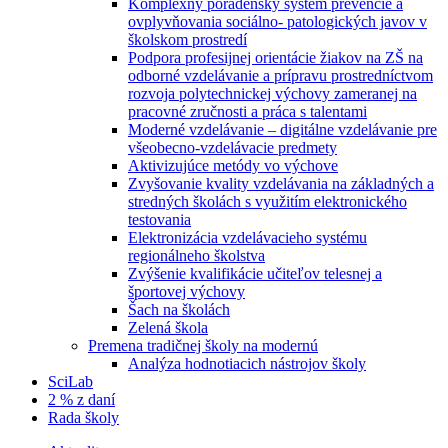
Komplexný poradenský systém prevencie a
ovplyvňovania sociálno- patologických javov v
školskom prostredí
Podpora profesijnej orientácie žiakov na ZŠ na
odborné vzdelávanie a prípravu prostredníctvom
rozvoja polytechnickej výchovy zameranej na
pracovné zručnosti a práca s talentami
Moderné vzdelávanie – digitálne vzdelávanie pre
všeobecno-vzdelávacie predmety
Aktivizujúce metódy vo výchove
Zvyšovanie kvality vzdelávania na základných a
stredných školách s využitím elektronického
testovania
Elektronizácia vzdelávacieho systému
regionálneho školstva
Zvýšenie kvalifikácie učiteľov telesnej a
športovej výchovy
Šach na školách
Zelená škola
Premena tradičnej školy na modernú
Analýza hodnotiacich nástrojov školy
SciLab
2 % z daní
Rada školy