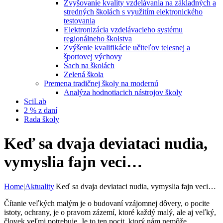
Zvyšovanie kvality vzdelávania na základných a
stredných školách s využitím elektronického
testovania
Elektronizácia vzdelávacieho systému
regionálneho školstva
Zvýšenie kvalifikácie učiteľov telesnej a
športovej výchovy
Šach na školách
Zelená škola
Premena tradičnej školy na modernú
Analýza hodnotiacich nástrojov školy
SciLab
2 % z daní
Rada školy
Keď sa dvaja deviataci nudia,
vymyslia fajn veci…
Home
|
Aktuality
|
Keď sa dvaja deviataci nudia, vymyslia fajn veci…
Čítanie veľkých malým je o budovaní vzájomnej dôvery, o pocite
istoty, ochrany, je o pravom zázemí, ktoré každý malý, ale aj veľký,
človek veľmi potrebuje. Je to ten pocit, ktorý nám nemôže