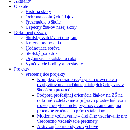
Aktuality
O škole
História školy
Ochrana osobných údajov
Prezentácia o škole
Úspechy žiakov našej školy
Dokumenty školy
Školský vzdelávací program
Kritéria hodnotenia
Hodnotiaca správa
Školský poriadok
Organizácia školského roka
Vyučovacie hodiny a prestávky
Projekty
Prebiehajúce projekty
Komplexný poradenský systém prevencie a
ovplyvňovania sociálno- patologických javov v
školskom prostredí
Podpora profesijnej orientácie žiakov na ZŠ na
odborné vzdelávanie a prípravu prostredníctvom
rozvoja polytechnickej výchovy zameranej na
pracovné zručnosti a práca s talentami
Moderné vzdelávanie – digitálne vzdelávanie pre
všeobecno-vzdelávacie predmety
Aktivizujúce metódy vo výchove