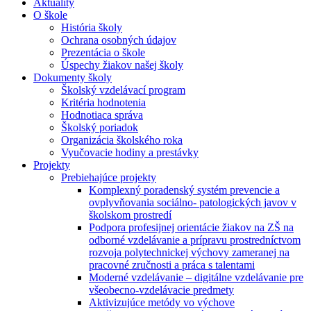
Aktuality
O škole
História školy
Ochrana osobných údajov
Prezentácia o škole
Úspechy žiakov našej školy
Dokumenty školy
Školský vzdelávací program
Kritéria hodnotenia
Hodnotiaca správa
Školský poriadok
Organizácia školského roka
Vyučovacie hodiny a prestávky
Projekty
Prebiehajúce projekty
Komplexný poradenský systém prevencie a
ovplyvňovania sociálno- patologických javov v
školskom prostredí
Podpora profesijnej orientácie žiakov na ZŠ na
odborné vzdelávanie a prípravu prostredníctvom
rozvoja polytechnickej výchovy zameranej na
pracovné zručnosti a práca s talentami
Moderné vzdelávanie – digitálne vzdelávanie pre
všeobecno-vzdelávacie predmety
Aktivizujúce metódy vo výchove