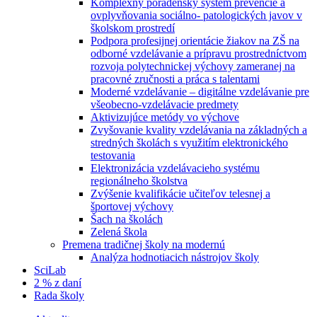
Komplexný poradenský systém prevencie a
ovplyvňovania sociálno- patologických javov v
školskom prostredí
Podpora profesijnej orientácie žiakov na ZŠ na
odborné vzdelávanie a prípravu prostredníctvom
rozvoja polytechnickej výchovy zameranej na
pracovné zručnosti a práca s talentami
Moderné vzdelávanie – digitálne vzdelávanie pre
všeobecno-vzdelávacie predmety
Aktivizujúce metódy vo výchove
Zvyšovanie kvality vzdelávania na základných a
stredných školách s využitím elektronického
testovania
Elektronizácia vzdelávacieho systému
regionálneho školstva
Zvýšenie kvalifikácie učiteľov telesnej a
športovej výchovy
Šach na školách
Zelená škola
Premena tradičnej školy na modernú
Analýza hodnotiacich nástrojov školy
SciLab
2 % z daní
Rada školy