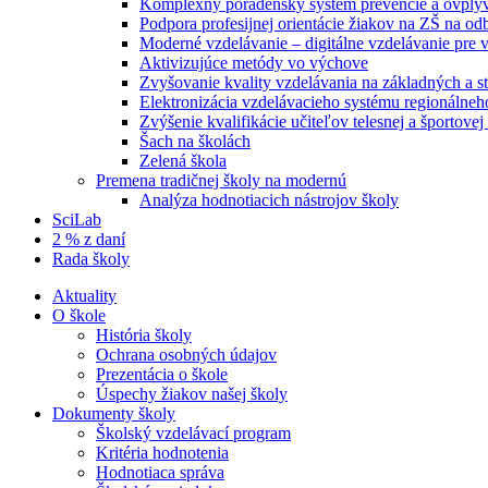
Komplexný poradenský systém prevencie a ovplyvň
Podpora profesijnej orientácie žiakov na ZŠ na od
Moderné vzdelávanie – digitálne vzdelávanie pre
Aktivizujúce metódy vo výchove
Zvyšovanie kvality vzdelávania na základných a st
Elektronizácia vzdelávacieho systému regionálneh
Zvýšenie kvalifikácie učiteľov telesnej a športove
Šach na školách
Zelená škola
Premena tradičnej školy na modernú
Analýza hodnotiacich nástrojov školy
SciLab
2 % z daní
Rada školy
Aktuality
O škole
História školy
Ochrana osobných údajov
Prezentácia o škole
Úspechy žiakov našej školy
Dokumenty školy
Školský vzdelávací program
Kritéria hodnotenia
Hodnotiaca správa