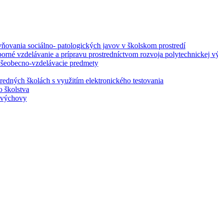
ovania sociálno- patologických javov v školskom prostredí
borné vzdelávanie a prípravu prostredníctvom rozvoja polytechnickej v
 všeobecno-vzdelávacie predmety
redných školách s využitím elektronického testovania
o školstva
j výchovy