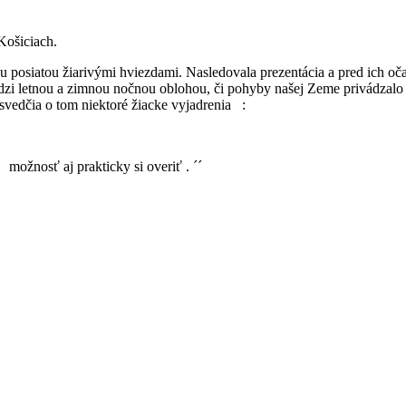
Košiciach.
u posiatou žiarivými hviezdami. Nasledovala prezentácia a pred ich oč
zi letnou a zimnou nočnou oblohou, či pohyby našej Zeme privádzalo ž
 svedčia o tom niektoré žiacke vyjadrenia :
 možnosť aj prakticky si overiť . ´´