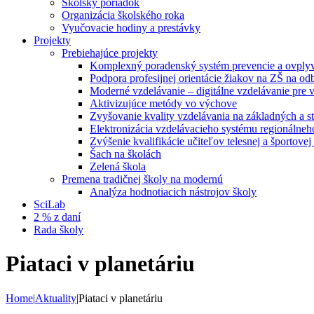
Školský poriadok
Organizácia školského roka
Vyučovacie hodiny a prestávky
Projekty
Prebiehajúce projekty
Komplexný poradenský systém prevencie a ovplyvň
Podpora profesijnej orientácie žiakov na ZŠ na od
Moderné vzdelávanie – digitálne vzdelávanie pre
Aktivizujúce metódy vo výchove
Zvyšovanie kvality vzdelávania na základných a st
Elektronizácia vzdelávacieho systému regionálneh
Zvýšenie kvalifikácie učiteľov telesnej a športove
Šach na školách
Zelená škola
Premena tradičnej školy na modernú
Analýza hodnotiacich nástrojov školy
SciLab
2 % z daní
Rada školy
Piataci v planetáriu
Home
|
Aktuality
|
Piataci v planetáriu