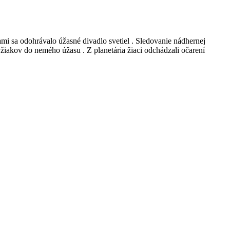
ami sa odohrávalo úžasné divadlo svetiel . Sledovanie nádhernej
iakov do nemého úžasu . Z planetária žiaci odchádzali očarení