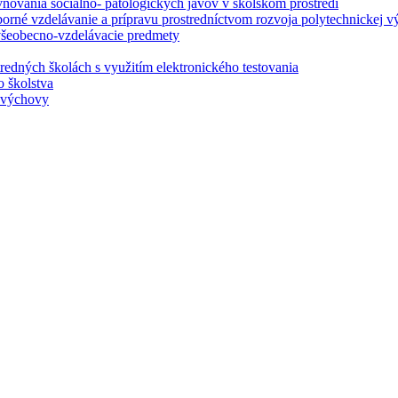
ovania sociálno- patologických javov v školskom prostredí
borné vzdelávanie a prípravu prostredníctvom rozvoja polytechnickej v
 všeobecno-vzdelávacie predmety
redných školách s využitím elektronického testovania
o školstva
j výchovy