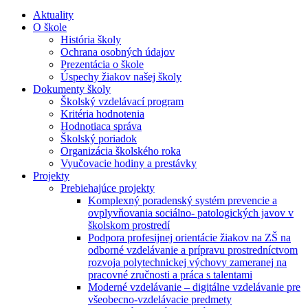
Aktuality
O škole
História školy
Ochrana osobných údajov
Prezentácia o škole
Úspechy žiakov našej školy
Dokumenty školy
Školský vzdelávací program
Kritéria hodnotenia
Hodnotiaca správa
Školský poriadok
Organizácia školského roka
Vyučovacie hodiny a prestávky
Projekty
Prebiehajúce projekty
Komplexný poradenský systém prevencie a
ovplyvňovania sociálno- patologických javov v
školskom prostredí
Podpora profesijnej orientácie žiakov na ZŠ na
odborné vzdelávanie a prípravu prostredníctvom
rozvoja polytechnickej výchovy zameranej na
pracovné zručnosti a práca s talentami
Moderné vzdelávanie – digitálne vzdelávanie pre
všeobecno-vzdelávacie predmety