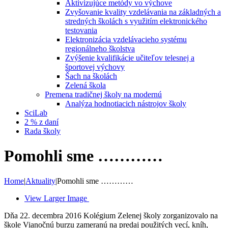
Aktivizujúce metódy vo výchove
Zvyšovanie kvality vzdelávania na základných a
stredných školách s využitím elektronického
testovania
Elektronizácia vzdelávacieho systému
regionálneho školstva
Zvýšenie kvalifikácie učiteľov telesnej a
športovej výchovy
Šach na školách
Zelená škola
Premena tradičnej školy na modernú
Analýza hodnotiacich nástrojov školy
SciLab
2 % z daní
Rada školy
Pomohli sme …………
Home
|
Aktuality
|
Pomohli sme …………
View Larger Image
Dňa 22. decembra 2016 Kolégium Zelenej školy zorganizovalo na
škole Vianočnú burzu zameranú na predaj použitých vecí, kníh,