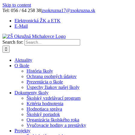
Skip to content
Tel: 056 / 64 258 38
|
zsokruzna17@zsokruzna.sk
Elektronická ŽK a ETK
E-Mail
Search for:
Aktuality
O škole
História školy
Ochrana osobných údajov
Prezentácia o škole
Úspechy žiakov našej školy
Dokumenty školy
Školský vzdelávací program
Kritéria hodnotenia
Hodnotiaca správa
Školský poriadok
Organizácia školského roka
Vyučovacie hodiny a prestávky
Projekty