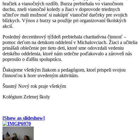
hračiek a vianočných ozdôb. Burza prebiehala vo vianočnom
duchu, zneli vianočné koledy a žiaci v doprovode triednych
učiteľov mali možnosť si nakúpiť vianočné darčeky pre svojich
blízkych. Výnos z burzy sa použije pri organizovaní školských
akcií.
Posledný decembrový týždeň prebiehala charitatívna činnosť –
pomoc deťom na detskom oddelení v Michalovciach. Žiaci a učitelia
prinášali oblečenie pre tieto deti, ktoré sme odovzdali vedeniu
detského oddelenia, ktoré nám srdečne poďakovalo a zároveň nás
poprosilo o ďalšiu spoluprácu.
Ďakujeme všetkým žiakom a pedagógom, ktorí prispeli svojou
činnosťou k hore uvedeným aktivitám.
Štastný Nový rok praje všetkým
Kolégium Zelenej školy
[Show as slideshow]