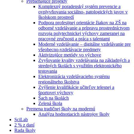
Prebiehajúce projekty
Komplexný poradenský systém prevencie a
ovplyvňovania sociálno- patologických javov v
školskom prostredí
Podpora profesijnej orientácie žiakov na ZŠ na
odborné vzdelávanie a prípravu prostredníctvom
rozvoja polytechnickej výchovy zameranej na
pracovné zručnosti a práca s talentami
Moderné vzdelávanie – digitálne vzdelávanie pre
všeobecno-vzdelávacie predmety
Aktivizujúce metódy vo výchove
Zvyšovanie kvality vzdelávania na základných a
stredných školách s využitím elektronického
testovania
Elektronizácia vzdelávacieho systému
regionálneho školstva
Zvýšenie kvalifikácie učiteľov telesnej a
športovej výchovy
Šach na školách
Zelená škola
Premena tradičnej školy na modernú
Analýza hodnotiacich nástrojov školy
SciLab
2 % z daní
Rada školy