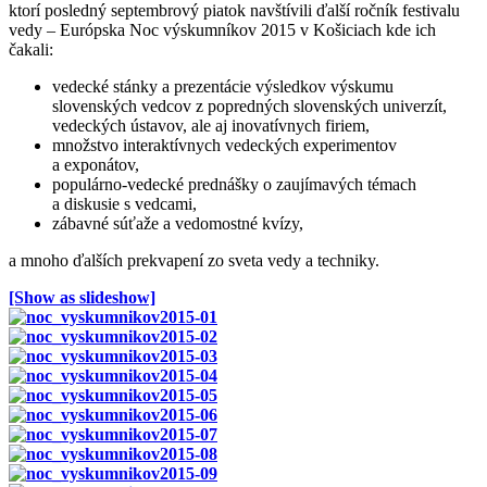
ktorí posledný septembrový piatok navštívili ďalší ročník festivalu
vedy – Európska Noc výskumníkov 2015 v Košiciach kde ich
čakali:
vedecké stánky a prezentácie výsledkov výskumu
slovenských vedcov z popredných slovenských univerzít,
vedeckých ústavov, ale aj inovatívnych firiem,
množstvo interaktívnych vedeckých experimentov
a exponátov,
populárno-vedecké prednášky o zaujímavých témach
a diskusie s vedcami,
zábavné súťaže a vedomostné kvízy,
a mnoho ďalších prekvapení zo sveta vedy a techniky.
[Show as slideshow]