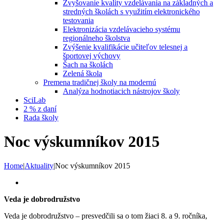
Zvyšovanie kvality vzdelávania na základných a
stredných školách s využitím elektronického
testovania
Elektronizácia vzdelávacieho systému
regionálneho školstva
Zvýšenie kvalifikácie učiteľov telesnej a
športovej výchovy
Šach na školách
Zelená škola
Premena tradičnej školy na modernú
Analýza hodnotiacich nástrojov školy
SciLab
2 % z daní
Rada školy
Noc výskumníkov 2015
Home
|
Aktuality
|
Noc výskumníkov 2015
View
Larger
Veda je dobrodružstvo
Image
Veda je dobrodružstvo – presvedčili sa o tom žiaci 8. a 9. ročníka,