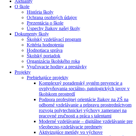
Aktuality
O škole
História školy
Ochrana osobných údajov
Prezentácia o škole
Úspechy žiakov našej školy
Dokumenty školy
Školský vzdelávací program
Kritéria hodnotenia
Hodnotiaca správa
Školský poriadok
Organizácia školského roka
Vyučovacie hodiny a prestávky
Projekty
Prebiehajúce projekty
Komplexný poradenský systém prevencie a
ovplyvňovania sociálno- patologických javov v
školskom prostredí
Podpora profesijnej orientácie žiakov na ZŠ na
odborné vzdelávanie a prípravu prostredníctvom
rozvoja polytechnickej výchovy zameranej na
pracovné zručnosti a práca s talentami
Moderné vzdelávanie – digitálne vzdelávanie pre
všeobecno-vzdelávacie predmety
Aktivizujúce metódy vo výchove