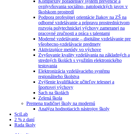
Komplexný poradenský systém prevencie a
ovplyvňovania sociálno- patologických javov v
školskom prostredí
Podpora profesijnej orientácie žiakov na ZŠ na
odborné vzdelávanie a prípravu prostredníctvom
rozvoja polytechnickej výchovy zameranej na
pracovné zručnosti a práca s talentami
Moderné vzdelávanie – digitálne vzdelávanie pre
všeobecno-vzdelávacie predmety
Aktivizujúce metódy vo výchove
Zvyšovanie kvality vzdelávania na základných a
stredných školách s využitím elektronického
testovania
Elektronizácia vzdelávacieho systému
regionálneho školstva
Zvýšenie kvalifikácie učiteľov telesnej a
športovej výchovy
Šach na školách
Zelená škola
Premena tradičnej školy na modernú
Analýza hodnotiacich nástrojov školy
SciLab
2 % z daní
Rada školy