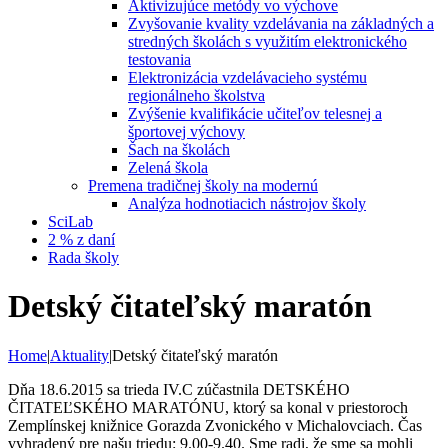
Aktivizujúce metódy vo výchove
Zvyšovanie kvality vzdelávania na základných a
stredných školách s využitím elektronického
testovania
Elektronizácia vzdelávacieho systému
regionálneho školstva
Zvýšenie kvalifikácie učiteľov telesnej a
športovej výchovy
Šach na školách
Zelená škola
Premena tradičnej školy na modernú
Analýza hodnotiacich nástrojov školy
SciLab
2 % z daní
Rada školy
Detský čitateľský maratón
Home
|
Aktuality
|
Detský čitateľský maratón
Dňa 18.6.2015 sa trieda IV.C zúčastnila DETSKÉHO
ČITATEĽSKÉHO MARATÓNU, ktorý sa konal v priestoroch
Zemplínskej knižnice Gorazda Zvonického v Michalovciach. Čas
vyhradený pre našu triedu: 9.00-9.40. Sme radi, že sme sa mohli