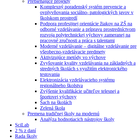
Prebiehajúce projekty
Komplexný poradenský systém prevencie a
ovplyvňovania sociálno- patologických javov v
školskom prostredí
Podpora profesijnej orientácie žiakov na ZŠ na
odborné vzdelávanie a prípravu prostredníctvom
rozvoja polytechnickej výchovy zameranej na
pracovné zručnosti a práca s talentami
Moderné vzdelávanie – digitálne vzdelávanie pre
všeobecno-vzdelávacie predmety
Aktivizujúce metódy vo výchove
Zvyšovanie kvality vzdelávania na základných a
stredných školách s využitím elektronického
testovania
Elektronizácia vzdelávacieho systému
regionálneho školstva
Zvýšenie kvalifikácie učiteľov telesnej a
športovej výchovy
Šach na školách
Zelená škola
Premena tradičnej školy na modernú
Analýza hodnotiacich nástrojov školy
SciLab
2 % z daní
Rada školy