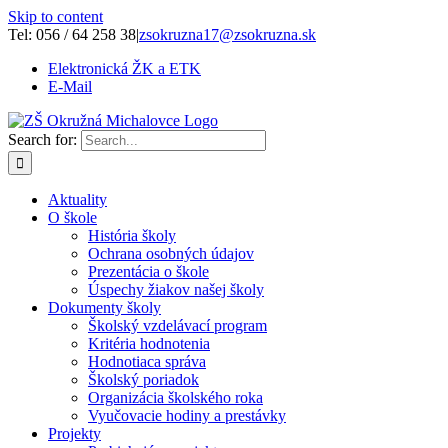
Skip to content
Tel: 056 / 64 258 38
|
zsokruzna17@zsokruzna.sk
Elektronická ŽK a ETK
E-Mail
Search for:
Aktuality
O škole
História školy
Ochrana osobných údajov
Prezentácia o škole
Úspechy žiakov našej školy
Dokumenty školy
Školský vzdelávací program
Kritéria hodnotenia
Hodnotiaca správa
Školský poriadok
Organizácia školského roka
Vyučovacie hodiny a prestávky
Projekty