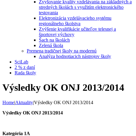
Zvyšovanie kvality vzdelávania na základných a
stredných školách s využitím elektronického
testovania
Elektronizácia vzdelávacieho systému
regionálneho školstva
Zvýšenie kvalifikácie učiteľov telesnej a
športovej výchovy
Šach na školách
Zelená škola
Premena tradičnej školy na modernú
Analýza hodnotiacich nástrojov školy
SciLab
2 % z daní
Rada školy
Výsledky OK ONJ 2013/2014
Home
|
Aktuality
|
Výsledky OK ONJ 2013/2014
Výsledky OK ONJ 2013/2014
Kategória 1A