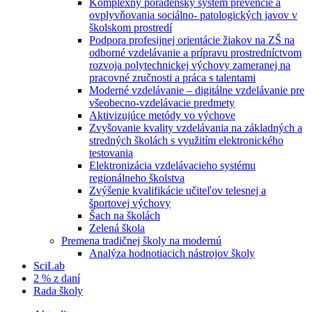
Komplexný poradenský systém prevencie a
ovplyvňovania sociálno- patologických javov v
školskom prostredí
Podpora profesijnej orientácie žiakov na ZŠ na
odborné vzdelávanie a prípravu prostredníctvom
rozvoja polytechnickej výchovy zameranej na
pracovné zručnosti a práca s talentami
Moderné vzdelávanie – digitálne vzdelávanie pre
všeobecno-vzdelávacie predmety
Aktivizujúce metódy vo výchove
Zvyšovanie kvality vzdelávania na základných a
stredných školách s využitím elektronického
testovania
Elektronizácia vzdelávacieho systému
regionálneho školstva
Zvýšenie kvalifikácie učiteľov telesnej a
športovej výchovy
Šach na školách
Zelená škola
Premena tradičnej školy na modernú
Analýza hodnotiacich nástrojov školy
SciLab
2 % z daní
Rada školy