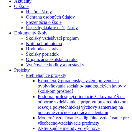
Aktuality
O škole
História školy
Ochrana osobných údajov
Prezentácia o škole
Úspechy žiakov našej školy
Dokumenty školy
Školský vzdelávací program
Kritéria hodnotenia
Hodnotiaca správa
Školský poriadok
Organizácia školského roka
Vyučovacie hodiny a prestávky
Projekty
Prebiehajúce projekty
Komplexný poradenský systém prevencie a
ovplyvňovania sociálno- patologických javov v
školskom prostredí
Podpora profesijnej orientácie žiakov na ZŠ na
odborné vzdelávanie a prípravu prostredníctvom
rozvoja polytechnickej výchovy zameranej na
pracovné zručnosti a práca s talentami
Moderné vzdelávanie – digitálne vzdelávanie pre
všeobecno-vzdelávacie predmety
Aktivizujúce metódy vo výchove