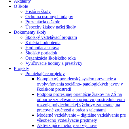
Aktuality
O škole
História školy
Ochrana osobných údajov
Prezentácia o škole
Úspechy žiakov našej školy
Dokumenty školy
Školský vzdelávací program
Kritéria hodnotenia
Hodnotiaca správa
Školský poriadok
Organizácia školského roka
Vyučovacie hodiny a prestávky
Projekty
Prebiehajúce projekty
Komplexný poradenský systém prevencie a
ovplyvňovania sociálno- patologických javov v
školskom prostredí
Podpora profesijnej orientácie žiakov na ZŠ na
odborné vzdelávanie a prípravu prostredníctvom
rozvoja polytechnickej výchovy zameranej na
pracovné zručnosti a práca s talentami
Moderné vzdelávanie – digitálne vzdelávanie pre
všeobecno-vzdelávacie predmety
Aktivizujúce metódy vo výchove