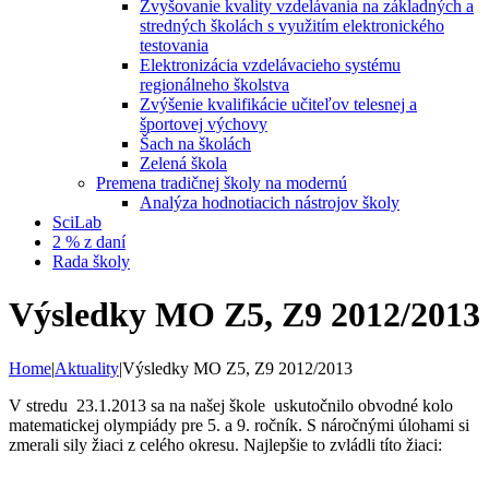
Zvyšovanie kvality vzdelávania na základných a
stredných školách s využitím elektronického
testovania
Elektronizácia vzdelávacieho systému
regionálneho školstva
Zvýšenie kvalifikácie učiteľov telesnej a
športovej výchovy
Šach na školách
Zelená škola
Premena tradičnej školy na modernú
Analýza hodnotiacich nástrojov školy
SciLab
2 % z daní
Rada školy
Výsledky MO Z5, Z9 2012/2013
Home
|
Aktuality
|
Výsledky MO Z5, Z9 2012/2013
V stredu 23.1.2013 sa na našej škole uskutočnilo obvodné kolo
matematickej olympiády pre 5. a 9. ročník. S náročnými úlohami si
zmerali sily žiaci z celého okresu. Najlepšie to zvládli títo žiaci: