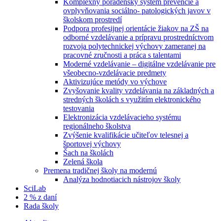
Komplexný poradenský systém prevencie a
ovplyvňovania sociálno- patologických javov v
školskom prostredí
Podpora profesijnej orientácie žiakov na ZŠ na
odborné vzdelávanie a prípravu prostredníctvom
rozvoja polytechnickej výchovy zameranej na
pracovné zručnosti a práca s talentami
Moderné vzdelávanie – digitálne vzdelávanie pre
všeobecno-vzdelávacie predmety
Aktivizujúce metódy vo výchove
Zvyšovanie kvality vzdelávania na základných a
stredných školách s využitím elektronického
testovania
Elektronizácia vzdelávacieho systému
regionálneho školstva
Zvýšenie kvalifikácie učiteľov telesnej a
športovej výchovy
Šach na školách
Zelená škola
Premena tradičnej školy na modernú
Analýza hodnotiacich nástrojov školy
SciLab
2 % z daní
Rada školy