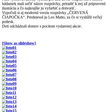
hádaniek mali určiť názov rozprávky, priradiť k nej už pripravenú
ilustráciu a čo najkrajšie ju vyfarbiť a dotvoriť.
Vypočuli si aj modernú verziu rozprávky „ČERVENÁ
ČIAPOČKA“. Predniesol ju Leo Matto, za čo si vyslúžil veľký
potlesk.
Deti odchádzali domov s pocitom vydarenej akcie.
[Show as slideshow]