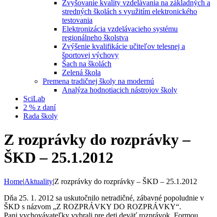
Zvyšovanie kvality vzdelávania na základných a
stredných školách s využitím elektronického
testovania
Elektronizácia vzdelávacieho systému
regionálneho školstva
Zvýšenie kvalifikácie učiteľov telesnej a
športovej výchovy
Šach na školách
Zelená škola
Premena tradičnej školy na modernú
Analýza hodnotiacich nástrojov školy
SciLab
2 % z daní
Rada školy
Z rozprávky do rozprávky –
ŠKD – 25.1.2012
Home
|
Aktuality
|
Z rozprávky do rozprávky – ŠKD – 25.1.2012
Dňa 25. 1. 2012 sa uskutočnilo netradičné, zábavné popoludnie v
ŠKD s názvom „Z ROZPRÁVKY DO ROZPRÁVKY“.
Pani vychovávateľky vybrali pre deti deväť rozprávok. Formou