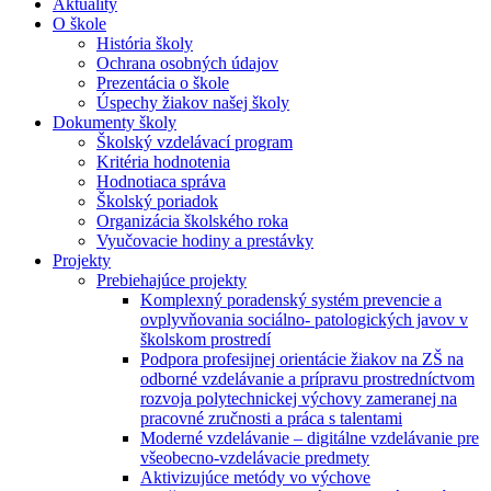
Aktuality
O škole
História školy
Ochrana osobných údajov
Prezentácia o škole
Úspechy žiakov našej školy
Dokumenty školy
Školský vzdelávací program
Kritéria hodnotenia
Hodnotiaca správa
Školský poriadok
Organizácia školského roka
Vyučovacie hodiny a prestávky
Projekty
Prebiehajúce projekty
Komplexný poradenský systém prevencie a
ovplyvňovania sociálno- patologických javov v
školskom prostredí
Podpora profesijnej orientácie žiakov na ZŠ na
odborné vzdelávanie a prípravu prostredníctvom
rozvoja polytechnickej výchovy zameranej na
pracovné zručnosti a práca s talentami
Moderné vzdelávanie – digitálne vzdelávanie pre
všeobecno-vzdelávacie predmety
Aktivizujúce metódy vo výchove