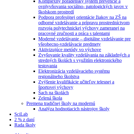
Komplexný poradenský systém prevencie a
ovplyvňovania sociálno- patologických javov v
školskom prostredí
Podpora profesijnej orientácie žiakov na ZŠ na
odborné vzdelávanie a prípravu prostredníctvom
rozvoja polytechnickej výchovy zameranej na
pracovné zručnosti a práca s talentami
Moderné vzdelávanie – digitálne vzdelávanie pre
všeobecno-vzdelávacie predmety
Aktivizujúce metódy vo výchove
Zvyšovanie kvality vzdelávania na základných a
stredných školách s využitím elektronického
testovania
Elektronizácia vzdelávacieho systému
regionálneho školstva
Zvýšenie kvalifikácie učiteľov telesnej a
športovej výchovy
Šach na školách
Zelená škola
Premena tradičnej školy na modernú
Analýza hodnotiacich nástrojov školy
SciLab
2 % z daní
Rada školy