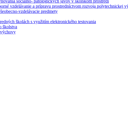
ovania sociálno- patologických javov v školskom prostredí
borné vzdelávanie a prípravu prostredníctvom rozvoja polytechnickej v
 všeobecno-vzdelávacie predmety
redných školách s využitím elektronického testovania
o školstva
j výchovy