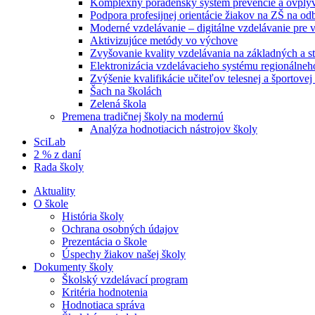
Komplexný poradenský systém prevencie a ovplyvň
Podpora profesijnej orientácie žiakov na ZŠ na od
Moderné vzdelávanie – digitálne vzdelávanie pre
Aktivizujúce metódy vo výchove
Zvyšovanie kvality vzdelávania na základných a st
Elektronizácia vzdelávacieho systému regionálneh
Zvýšenie kvalifikácie učiteľov telesnej a športove
Šach na školách
Zelená škola
Premena tradičnej školy na modernú
Analýza hodnotiacich nástrojov školy
SciLab
2 % z daní
Rada školy
Aktuality
O škole
História školy
Ochrana osobných údajov
Prezentácia o škole
Úspechy žiakov našej školy
Dokumenty školy
Školský vzdelávací program
Kritéria hodnotenia
Hodnotiaca správa