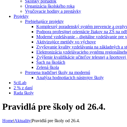
Školský poriadok
Organizácia školského roka
Vyučovacie hodiny a prestávky
Projekty
Prebiehajúce projekty
Komplexný poradenský systém prevencie a ovplyvň
Podpora profesijnej orientácie žiakov na ZŠ na od
Moderné vzdelávanie – digitálne vzdelávanie pre
Aktivizujúce metódy vo výchove
Zvyšovanie kvality vzdelávania na základných a st
Elektronizácia vzdelávacieho systému regionálneh
Zvýšenie kvalifikácie učiteľov telesnej a športove
Šach na školách
Zelená škola
Premena tradičnej školy na modernú
Analýza hodnotiacich nástrojov školy
SciLab
2 % z daní
Rada školy
Pravidlá pre školy od 26.4.
Home
|
Aktuality
|
Pravidlá pre školy od 26.4.