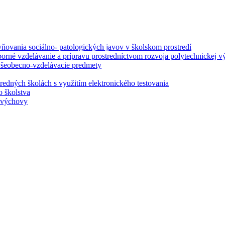
ovania sociálno- patologických javov v školskom prostredí
borné vzdelávanie a prípravu prostredníctvom rozvoja polytechnickej v
 všeobecno-vzdelávacie predmety
redných školách s využitím elektronického testovania
o školstva
j výchovy