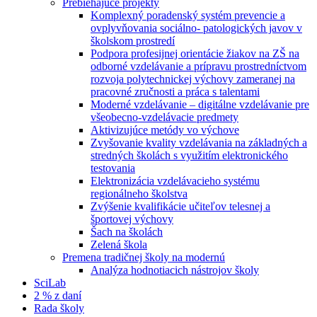
Prebiehajúce projekty
Komplexný poradenský systém prevencie a
ovplyvňovania sociálno- patologických javov v
školskom prostredí
Podpora profesijnej orientácie žiakov na ZŠ na
odborné vzdelávanie a prípravu prostredníctvom
rozvoja polytechnickej výchovy zameranej na
pracovné zručnosti a práca s talentami
Moderné vzdelávanie – digitálne vzdelávanie pre
všeobecno-vzdelávacie predmety
Aktivizujúce metódy vo výchove
Zvyšovanie kvality vzdelávania na základných a
stredných školách s využitím elektronického
testovania
Elektronizácia vzdelávacieho systému
regionálneho školstva
Zvýšenie kvalifikácie učiteľov telesnej a
športovej výchovy
Šach na školách
Zelená škola
Premena tradičnej školy na modernú
Analýza hodnotiacich nástrojov školy
SciLab
2 % z daní
Rada školy