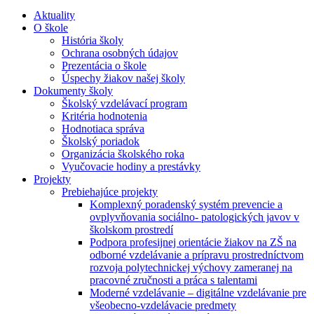
Aktuality
O škole
História školy
Ochrana osobných údajov
Prezentácia o škole
Úspechy žiakov našej školy
Dokumenty školy
Školský vzdelávací program
Kritéria hodnotenia
Hodnotiaca správa
Školský poriadok
Organizácia školského roka
Vyučovacie hodiny a prestávky
Projekty
Prebiehajúce projekty
Komplexný poradenský systém prevencie a
ovplyvňovania sociálno- patologických javov v
školskom prostredí
Podpora profesijnej orientácie žiakov na ZŠ na
odborné vzdelávanie a prípravu prostredníctvom
rozvoja polytechnickej výchovy zameranej na
pracovné zručnosti a práca s talentami
Moderné vzdelávanie – digitálne vzdelávanie pre
všeobecno-vzdelávacie predmety