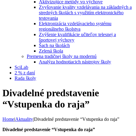
Aktivizujúce metódy vo výchove
Zvyšovanie kvality vzdelávania na základných a
stredných školách s využitím elektronického
testovania
Elektronizácia vzdelávacieho systému
regionálneho školstva
Zvýšenie kvalifikácie učiteľov telesnej a
športovej výchovy
Šach na školách
Zelená škola
Premena tradičnej školy na modernú
Analýza hodnotiacich nástrojov školy
SciLab
2 % z daní
Rada školy
Divadelné predstavenie
“Vstupenka do raja”
Home
|
Aktuality
|
Divadelné predstavenie “Vstupenka do raja”
Divadelné predstavenie “Vstupenka do raja”