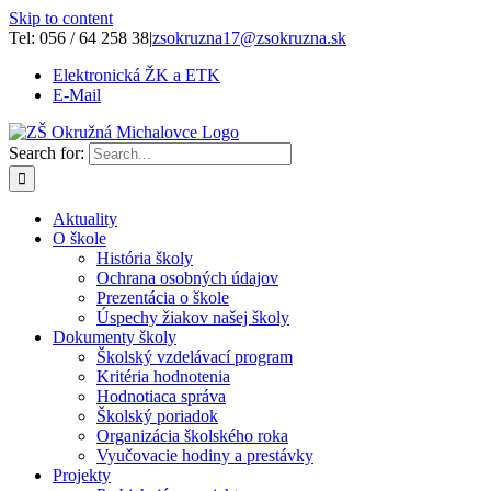
Skip to content
Tel: 056 / 64 258 38
|
zsokruzna17@zsokruzna.sk
Elektronická ŽK a ETK
E-Mail
Search for:
Aktuality
O škole
História školy
Ochrana osobných údajov
Prezentácia o škole
Úspechy žiakov našej školy
Dokumenty školy
Školský vzdelávací program
Kritéria hodnotenia
Hodnotiaca správa
Školský poriadok
Organizácia školského roka
Vyučovacie hodiny a prestávky
Projekty