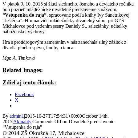
V piatok 9. 10. 2015 si žiaci siedmeho, ôsmeho a deviateho ročníka
boli pozrieť mládežnícke divadelné predstavenie s názvom:
“Vstupenka do raja”,
spracované podľa knihy Ivy Sanetrikovej
“Ještěrka”. Hru nacvičil mládežnícky divadelný súbor pri GĽŠ
Michalovce pod vedením sestry Daniely S., saleziánky, učiteľky
náboženskej výchovy.
Hra s protidrogovým zameraním v nás zanechala silný zážitok z
divadla plného spevu, hudby a tanca.
Mgr. A. Timková
Related Images:
Zdieľaj tento článok:
Facebook
X
By
admin1
|
2015-10-27T17:54:31+00:00
October 14th,
2015
|
Aktuality
|
Comments Off
on Divadelné predstavenie
“Vstupenka do raja”
© 2014 ZŠ Okružná 17, Michalovce