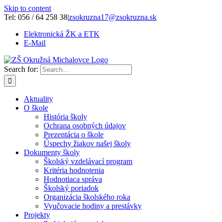
Skip to content
Tel: 056 / 64 258 38
|
zsokruzna17@zsokruzna.sk
Elektronická ŽK a ETK
E-Mail
Search for:
Aktuality
O škole
História školy
Ochrana osobných údajov
Prezentácia o škole
Úspechy žiakov našej školy
Dokumenty školy
Školský vzdelávací program
Kritéria hodnotenia
Hodnotiaca správa
Školský poriadok
Organizácia školského roka
Vyučovacie hodiny a prestávky
Projekty