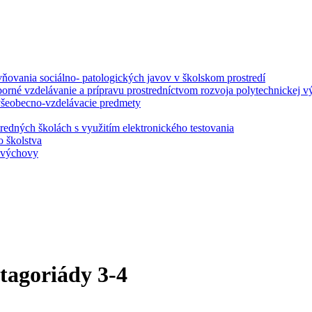
ovania sociálno- patologických javov v školskom prostredí
borné vzdelávanie a prípravu prostredníctvom rozvoja polytechnickej v
 všeobecno-vzdelávacie predmety
redných školách s využitím elektronického testovania
o školstva
j výchovy
tagoriády 3-4