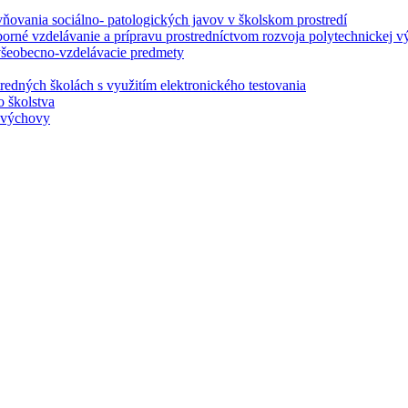
ovania sociálno- patologických javov v školskom prostredí
borné vzdelávanie a prípravu prostredníctvom rozvoja polytechnickej v
 všeobecno-vzdelávacie predmety
redných školách s využitím elektronického testovania
o školstva
j výchovy