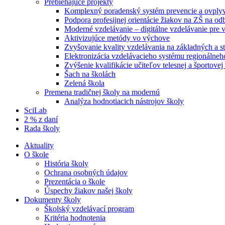
Prebiehajúce projekty
Komplexný poradenský systém prevencie a ovplyvň
Podpora profesijnej orientácie žiakov na ZŠ na od
Moderné vzdelávanie – digitálne vzdelávanie pre
Aktivizujúce metódy vo výchove
Zvyšovanie kvality vzdelávania na základných a st
Elektronizácia vzdelávacieho systému regionálneh
Zvýšenie kvalifikácie učiteľov telesnej a športove
Šach na školách
Zelená škola
Premena tradičnej školy na modernú
Analýza hodnotiacich nástrojov školy
SciLab
2 % z daní
Rada školy
Aktuality
O škole
História školy
Ochrana osobných údajov
Prezentácia o škole
Úspechy žiakov našej školy
Dokumenty školy
Školský vzdelávací program
Kritéria hodnotenia