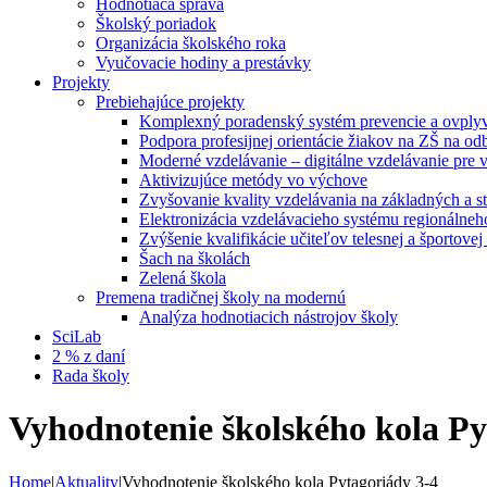
Hodnotiaca správa
Školský poriadok
Organizácia školského roka
Vyučovacie hodiny a prestávky
Projekty
Prebiehajúce projekty
Komplexný poradenský systém prevencie a ovplyvň
Podpora profesijnej orientácie žiakov na ZŠ na od
Moderné vzdelávanie – digitálne vzdelávanie pre
Aktivizujúce metódy vo výchove
Zvyšovanie kvality vzdelávania na základných a st
Elektronizácia vzdelávacieho systému regionálneh
Zvýšenie kvalifikácie učiteľov telesnej a športove
Šach na školách
Zelená škola
Premena tradičnej školy na modernú
Analýza hodnotiacich nástrojov školy
SciLab
2 % z daní
Rada školy
Vyhodnotenie školského kola Py
Home
|
Aktuality
|
Vyhodnotenie školského kola Pytagoriády 3-4