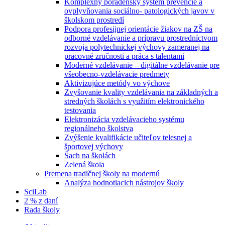
Komplexný poradenský systém prevencie a
ovplyvňovania sociálno- patologických javov v
školskom prostredí
Podpora profesijnej orientácie žiakov na ZŠ na
odborné vzdelávanie a prípravu prostredníctvom
rozvoja polytechnickej výchovy zameranej na
pracovné zručnosti a práca s talentami
Moderné vzdelávanie – digitálne vzdelávanie pre
všeobecno-vzdelávacie predmety
Aktivizujúce metódy vo výchove
Zvyšovanie kvality vzdelávania na základných a
stredných školách s využitím elektronického
testovania
Elektronizácia vzdelávacieho systému
regionálneho školstva
Zvýšenie kvalifikácie učiteľov telesnej a
športovej výchovy
Šach na školách
Zelená škola
Premena tradičnej školy na modernú
Analýza hodnotiacich nástrojov školy
SciLab
2 % z daní
Rada školy