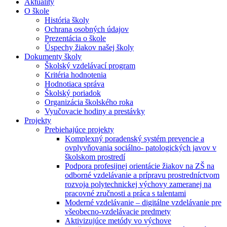
Aktuality
O škole
História školy
Ochrana osobných údajov
Prezentácia o škole
Úspechy žiakov našej školy
Dokumenty školy
Školský vzdelávací program
Kritéria hodnotenia
Hodnotiaca správa
Školský poriadok
Organizácia školského roka
Vyučovacie hodiny a prestávky
Projekty
Prebiehajúce projekty
Komplexný poradenský systém prevencie a
ovplyvňovania sociálno- patologických javov v
školskom prostredí
Podpora profesijnej orientácie žiakov na ZŠ na
odborné vzdelávanie a prípravu prostredníctvom
rozvoja polytechnickej výchovy zameranej na
pracovné zručnosti a práca s talentami
Moderné vzdelávanie – digitálne vzdelávanie pre
všeobecno-vzdelávacie predmety
Aktivizujúce metódy vo výchove