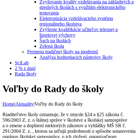
Zvyšovanie kvality vzdelávania na základných a
stredných školách s využitím elektronického
testovania
Elektronizácia vzdelávacieho systému
regionálneho školstva
Zvýšenie kvalifikácie učiteľov telesnej a
športovej výchovy
Šach na školách
Zelená škola
Premena tradičnej školy na modernú
Analýza hodnotiacich nástrojov školy
SciLab
2 % z daní
Rada školy
Voľby do Rady do školy
Home
|
Aktuality
|
Voľby do Rady do školy
Riaditeľstvo školy oznamuje, že v zmysle §24 a §25 zákona č.
596/2003 Z. z. o štátnej správe v školstve a školskej samospráve
a o zmene a doplnení niektorých zákonov a vyhlášky MŠ SR č.
291/2004 Z. z. , ktorou sa určujú podrobnosti o spôsobe ustanovenia
orgánov školskej samosprávy, o ich zložení, organizačnom