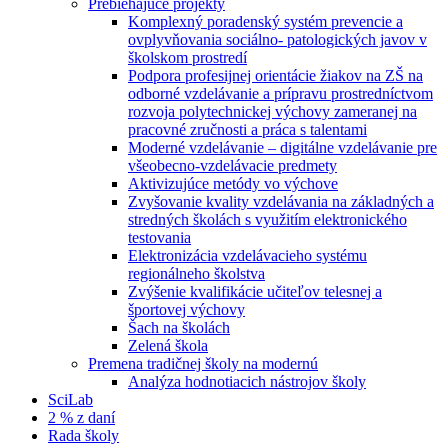
Prebiehajúce projekty
Komplexný poradenský systém prevencie a
ovplyvňovania sociálno- patologických javov v
školskom prostredí
Podpora profesijnej orientácie žiakov na ZŠ na
odborné vzdelávanie a prípravu prostredníctvom
rozvoja polytechnickej výchovy zameranej na
pracovné zručnosti a práca s talentami
Moderné vzdelávanie – digitálne vzdelávanie pre
všeobecno-vzdelávacie predmety
Aktivizujúce metódy vo výchove
Zvyšovanie kvality vzdelávania na základných a
stredných školách s využitím elektronického
testovania
Elektronizácia vzdelávacieho systému
regionálneho školstva
Zvýšenie kvalifikácie učiteľov telesnej a
športovej výchovy
Šach na školách
Zelená škola
Premena tradičnej školy na modernú
Analýza hodnotiacich nástrojov školy
SciLab
2 % z daní
Rada školy