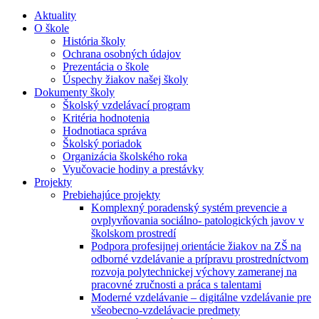
Aktuality
O škole
História školy
Ochrana osobných údajov
Prezentácia o škole
Úspechy žiakov našej školy
Dokumenty školy
Školský vzdelávací program
Kritéria hodnotenia
Hodnotiaca správa
Školský poriadok
Organizácia školského roka
Vyučovacie hodiny a prestávky
Projekty
Prebiehajúce projekty
Komplexný poradenský systém prevencie a
ovplyvňovania sociálno- patologických javov v
školskom prostredí
Podpora profesijnej orientácie žiakov na ZŠ na
odborné vzdelávanie a prípravu prostredníctvom
rozvoja polytechnickej výchovy zameranej na
pracovné zručnosti a práca s talentami
Moderné vzdelávanie – digitálne vzdelávanie pre
všeobecno-vzdelávacie predmety