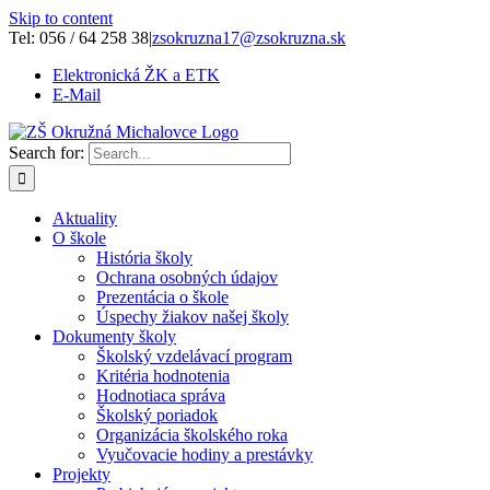
Skip to content
Tel: 056 / 64 258 38
|
zsokruzna17@zsokruzna.sk
Elektronická ŽK a ETK
E-Mail
Search for:
Aktuality
O škole
História školy
Ochrana osobných údajov
Prezentácia o škole
Úspechy žiakov našej školy
Dokumenty školy
Školský vzdelávací program
Kritéria hodnotenia
Hodnotiaca správa
Školský poriadok
Organizácia školského roka
Vyučovacie hodiny a prestávky
Projekty