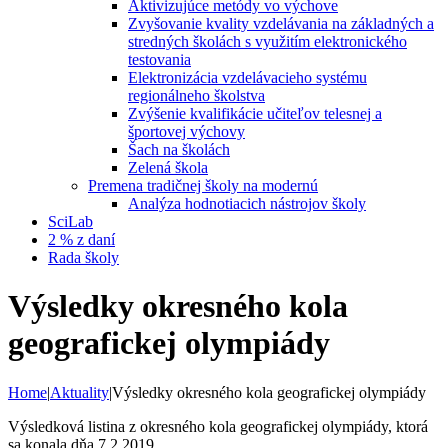
Aktivizujúce metódy vo výchove
Zvyšovanie kvality vzdelávania na základných a
stredných školách s využitím elektronického
testovania
Elektronizácia vzdelávacieho systému
regionálneho školstva
Zvýšenie kvalifikácie učiteľov telesnej a
športovej výchovy
Šach na školách
Zelená škola
Premena tradičnej školy na modernú
Analýza hodnotiacich nástrojov školy
SciLab
2 % z daní
Rada školy
Výsledky okresného kola
geografickej olympiády
Home
|
Aktuality
|
Výsledky okresného kola geografickej olympiády
Výsledková listina z okresného kola geografickej olympiády, ktorá
sa konala dňa 7.2.2019.