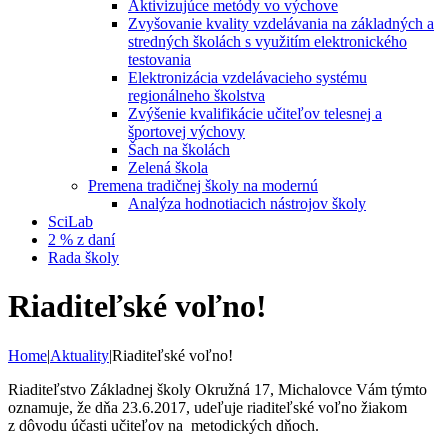
Aktivizujúce metódy vo výchove
Zvyšovanie kvality vzdelávania na základných a
stredných školách s využitím elektronického
testovania
Elektronizácia vzdelávacieho systému
regionálneho školstva
Zvýšenie kvalifikácie učiteľov telesnej a
športovej výchovy
Šach na školách
Zelená škola
Premena tradičnej školy na modernú
Analýza hodnotiacich nástrojov školy
SciLab
2 % z daní
Rada školy
Riaditeľské voľno!
Home
|
Aktuality
|
Riaditeľské voľno!
Riaditeľstvo Základnej školy Okružná 17, Michalovce Vám týmto
oznamuje, že dňa 23.6.2017, udeľuje riaditeľské voľno žiakom
z dôvodu účasti učiteľov na metodických dňoch.