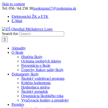
Skip to content
Tel: 056 / 64 258 38
|
zsokruzna17@zsokruzna.sk
Elektronická ŽK a ETK
E-Mail
Search for:
Aktuality
O škole
História školy
Ochrana osobných údajov
Prezentácia o škole
Úspechy žiakov našej školy
Dokumenty školy
Školský vzdelávací program
Kritéria hodnotenia
Hodnotiaca správa
Školský poriadok
Organizácia školského roka
Vyučovacie hodiny a prestávky
Projekty