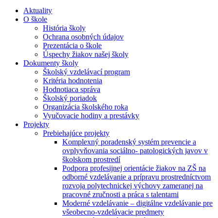
Aktuality
O škole
História školy
Ochrana osobných údajov
Prezentácia o škole
Úspechy žiakov našej školy
Dokumenty školy
Školský vzdelávací program
Kritéria hodnotenia
Hodnotiaca správa
Školský poriadok
Organizácia školského roka
Vyučovacie hodiny a prestávky
Projekty
Prebiehajúce projekty
Komplexný poradenský systém prevencie a
ovplyvňovania sociálno- patologických javov v
školskom prostredí
Podpora profesijnej orientácie žiakov na ZŠ na
odborné vzdelávanie a prípravu prostredníctvom
rozvoja polytechnickej výchovy zameranej na
pracovné zručnosti a práca s talentami
Moderné vzdelávanie – digitálne vzdelávanie pre
všeobecno-vzdelávacie predmety