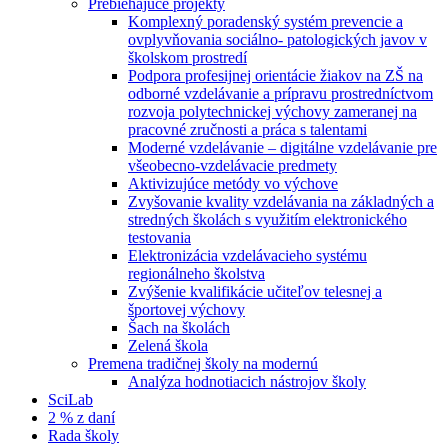
Prebiehajúce projekty
Komplexný poradenský systém prevencie a
ovplyvňovania sociálno- patologických javov v
školskom prostredí
Podpora profesijnej orientácie žiakov na ZŠ na
odborné vzdelávanie a prípravu prostredníctvom
rozvoja polytechnickej výchovy zameranej na
pracovné zručnosti a práca s talentami
Moderné vzdelávanie – digitálne vzdelávanie pre
všeobecno-vzdelávacie predmety
Aktivizujúce metódy vo výchove
Zvyšovanie kvality vzdelávania na základných a
stredných školách s využitím elektronického
testovania
Elektronizácia vzdelávacieho systému
regionálneho školstva
Zvýšenie kvalifikácie učiteľov telesnej a
športovej výchovy
Šach na školách
Zelená škola
Premena tradičnej školy na modernú
Analýza hodnotiacich nástrojov školy
SciLab
2 % z daní
Rada školy