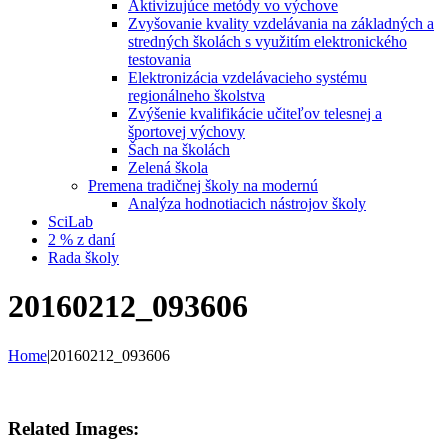
Aktivizujúce metódy vo výchove
Zvyšovanie kvality vzdelávania na základných a
stredných školách s využitím elektronického
testovania
Elektronizácia vzdelávacieho systému
regionálneho školstva
Zvýšenie kvalifikácie učiteľov telesnej a
športovej výchovy
Šach na školách
Zelená škola
Premena tradičnej školy na modernú
Analýza hodnotiacich nástrojov školy
SciLab
2 % z daní
Rada školy
20160212_093606
Home
|
20160212_093606
Related Images: