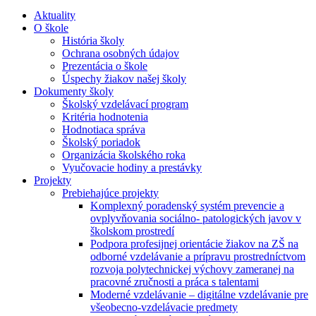
Aktuality
O škole
História školy
Ochrana osobných údajov
Prezentácia o škole
Úspechy žiakov našej školy
Dokumenty školy
Školský vzdelávací program
Kritéria hodnotenia
Hodnotiaca správa
Školský poriadok
Organizácia školského roka
Vyučovacie hodiny a prestávky
Projekty
Prebiehajúce projekty
Komplexný poradenský systém prevencie a
ovplyvňovania sociálno- patologických javov v
školskom prostredí
Podpora profesijnej orientácie žiakov na ZŠ na
odborné vzdelávanie a prípravu prostredníctvom
rozvoja polytechnickej výchovy zameranej na
pracovné zručnosti a práca s talentami
Moderné vzdelávanie – digitálne vzdelávanie pre
všeobecno-vzdelávacie predmety