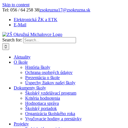
Skip to content
Tel: 056 / 64 258 38
|
zsokruzna17@zsokruzna.sk
Elektronická ŽK a ETK
E-Mail
Search for:
Aktuality
O škole
História školy
Ochrana osobných údajov
Prezentácia o škole
Úspechy žiakov našej školy
Dokumenty školy
Školský vzdelávací program
Kritéria hodnotenia
Hodnotiaca správa
Školský poriadok
Organizácia školského roka
Vyučovacie hodiny a prestávky
Projekty