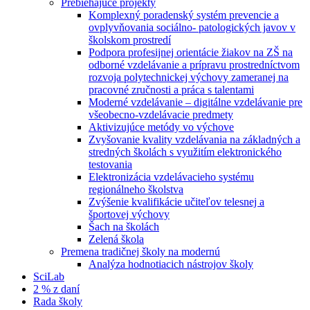
Prebiehajúce projekty
Komplexný poradenský systém prevencie a
ovplyvňovania sociálno- patologických javov v
školskom prostredí
Podpora profesijnej orientácie žiakov na ZŠ na
odborné vzdelávanie a prípravu prostredníctvom
rozvoja polytechnickej výchovy zameranej na
pracovné zručnosti a práca s talentami
Moderné vzdelávanie – digitálne vzdelávanie pre
všeobecno-vzdelávacie predmety
Aktivizujúce metódy vo výchove
Zvyšovanie kvality vzdelávania na základných a
stredných školách s využitím elektronického
testovania
Elektronizácia vzdelávacieho systému
regionálneho školstva
Zvýšenie kvalifikácie učiteľov telesnej a
športovej výchovy
Šach na školách
Zelená škola
Premena tradičnej školy na modernú
Analýza hodnotiacich nástrojov školy
SciLab
2 % z daní
Rada školy