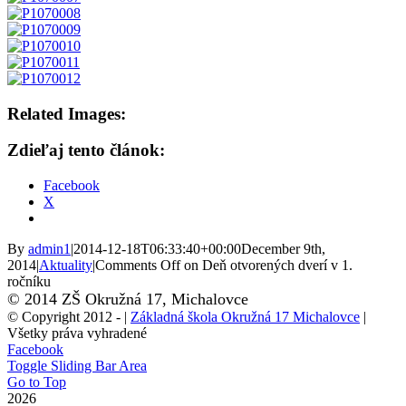
Related Images:
Zdieľaj tento článok:
Facebook
X
By
admin1
|
2014-12-18T06:33:40+00:00
December 9th,
2014
|
Aktuality
|
Comments Off
on Deň otvorených dverí v 1.
ročníku
© 2014 ZŠ Okružná 17, Michalovce
© Copyright 2012 -
|
Základná škola Okružná 17 Michalovce
|
Všetky práva vyhradené
Facebook
Toggle Sliding Bar Area
Go to Top
2026