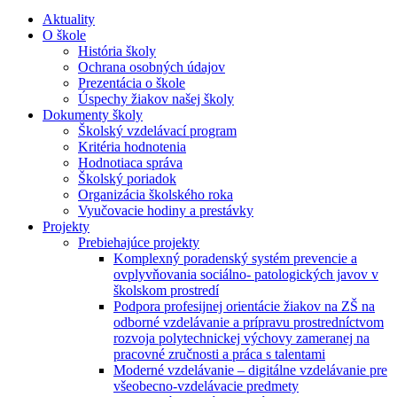
Aktuality
O škole
História školy
Ochrana osobných údajov
Prezentácia o škole
Úspechy žiakov našej školy
Dokumenty školy
Školský vzdelávací program
Kritéria hodnotenia
Hodnotiaca správa
Školský poriadok
Organizácia školského roka
Vyučovacie hodiny a prestávky
Projekty
Prebiehajúce projekty
Komplexný poradenský systém prevencie a
ovplyvňovania sociálno- patologických javov v
školskom prostredí
Podpora profesijnej orientácie žiakov na ZŠ na
odborné vzdelávanie a prípravu prostredníctvom
rozvoja polytechnickej výchovy zameranej na
pracovné zručnosti a práca s talentami
Moderné vzdelávanie – digitálne vzdelávanie pre
všeobecno-vzdelávacie predmety