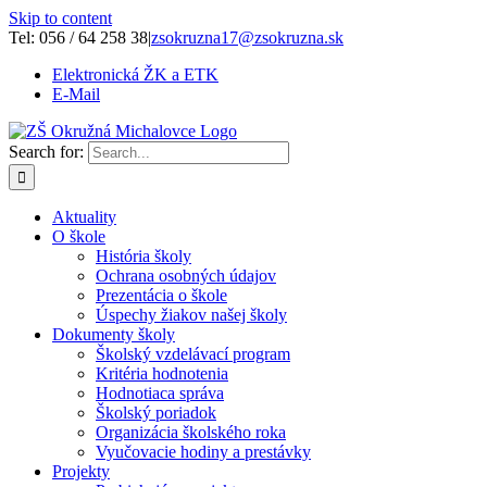
Skip to content
Tel: 056 / 64 258 38
|
zsokruzna17@zsokruzna.sk
Elektronická ŽK a ETK
E-Mail
Search for:
Aktuality
O škole
História školy
Ochrana osobných údajov
Prezentácia o škole
Úspechy žiakov našej školy
Dokumenty školy
Školský vzdelávací program
Kritéria hodnotenia
Hodnotiaca správa
Školský poriadok
Organizácia školského roka
Vyučovacie hodiny a prestávky
Projekty