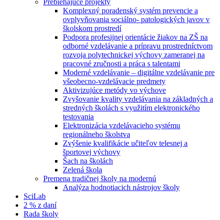
Prebiehajúce projekty
Komplexný poradenský systém prevencie a
ovplyvňovania sociálno- patologických javov v
školskom prostredí
Podpora profesijnej orientácie žiakov na ZŠ na
odborné vzdelávanie a prípravu prostredníctvom
rozvoja polytechnickej výchovy zameranej na
pracovné zručnosti a práca s talentami
Moderné vzdelávanie – digitálne vzdelávanie pre
všeobecno-vzdelávacie predmety
Aktivizujúce metódy vo výchove
Zvyšovanie kvality vzdelávania na základných a
stredných školách s využitím elektronického
testovania
Elektronizácia vzdelávacieho systému
regionálneho školstva
Zvýšenie kvalifikácie učiteľov telesnej a
športovej výchovy
Šach na školách
Zelená škola
Premena tradičnej školy na modernú
Analýza hodnotiacich nástrojov školy
SciLab
2 % z daní
Rada školy