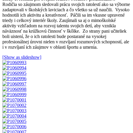
Rodičia so záujmom sledovali prácu svojich ratolestí ako sa výborne
zadaptovali v školských laviciach a čo všetko sa už naučili. Vysoko
hodnotili ich aktivitu a kreatívnosť. Páčili sa im vkusne upravené
triedy i celkový interiér školy. Zaujímali sa aj o mimoškolské
aktivity vzhľadom na rozvoj talentu svojich detí, aby vznikla
náväznosť na krúžkovú činnosť v škôlke. Zo strany pani učiteliek
boli uistení, že o ich ratolesti bude postarané na vysokej
profesionálnej úrovni nielen v rozvíjaní rozumových schopností, ale
i v rozvíjaní ich záujmov v oblasti športu a umenia.
[Show as slideshow]