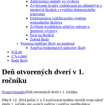
Aktivizujúce metódy vo výchove
Zvyšovanie kvality vzdelávania na základných a
stredných školách s využitím elektronického
testovania
Elektronizácia vzdelávacieho systému
regionálneho školstva
Zvýšenie kvalifikácie učiteľov telesnej a
športovej výchovy
Šach na školách
Zelená škola
Premena tradičnej školy na modernú
Analýza hodnotiacich nástrojov školy
SciLab
2 % z daní
Rada školy
Deň otvorených dverí v 1.
ročníku
Home
|
Aktuality
|
Deň otvorených dverí v 1. ročníku
Dňa 8. 12. 2014 počas 2. a 3.vyučovacej hodiny otvorili svoju náruč
triedy 1. ročníka pre svojich rodičov i rodičov predškolákov.